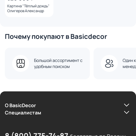
Картина "Тёплый дождь"
Олигеров Александр
Почему покупают в Basicdecor
Большой ассортимент с
Один к
удобным поиском
менед
О BasicDecor
Cпециалистам
8 (800) 775-74-87