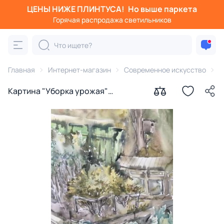
ЦЕНЫ НИЖЕ ПЛИНТУСА!
Но выше паркета
Горячая распродажа светильников
Главная
Интернет-магазин
Современное искусство
К
Картина "Уборка урожая"
Курносенко Антонина