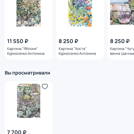
11 550 ₽
8 250 ₽
8 250 ₽
Картина "Яблоня"
Картина "Хоста"
Картина "Чуг
Курносенко Антонина
Курносенко Антонина
ванна (дачны
зарисовки)" 
Антонина
Вы просматривали
7 700 ₽