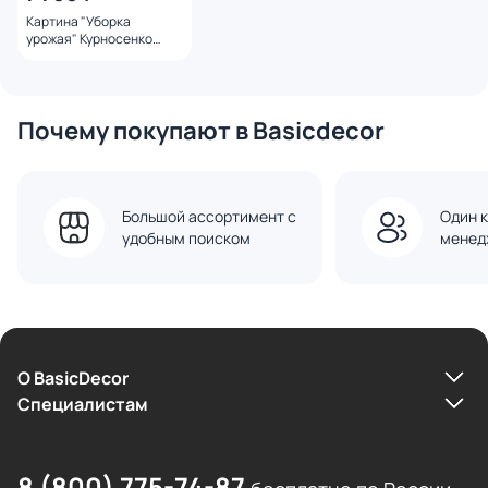
Картина "Уборка
урожая" Курносенко
Антонина
Почему покупают в Basicdecor
Большой ассортимент с
Один к
удобным поиском
менед
О BasicDecor
Cпециалистам
8 (800) 775-74-87