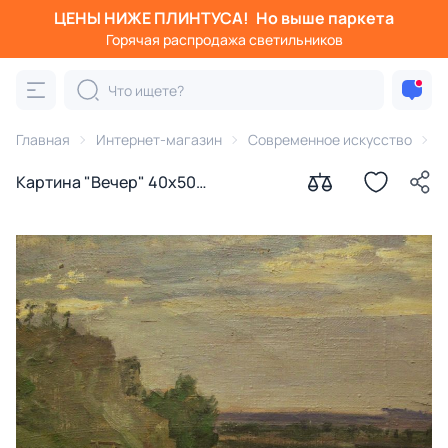
ЦЕНЫ НИЖЕ ПЛИНТУСА!
Но выше паркета
Горячая распродажа светильников
Главная
Интернет-магазин
Современное искусство
К
Картина "Вечер" 40х50
Гремитских Владимир Георгиевич