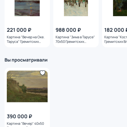
221 000 ₽
988 000 ₽
182 000 
Картина "Вечер на Оке.
Картина "Зима в Тарусе"
Картина "Кос
Таруса" Гремитских
70х50 Гремитских
Гремитских В
Владимир Георгиевич
Владимир Георгиевич
Георгиевич
Вы просматривали
390 000 ₽
Картина "Вечер" 40х50