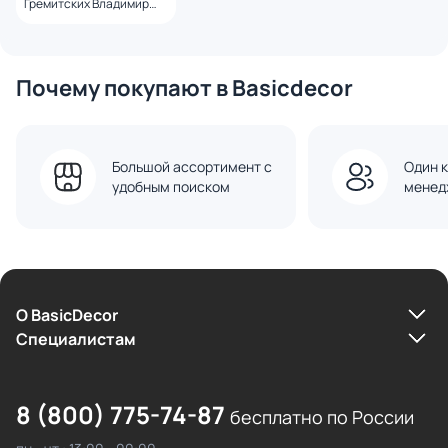
Гремитских Владимир
Георгиевич
Почему покупают в Basicdecor
Большой ассортимент с
Один к
удобным поиском
менед
О BasicDecor
Cпециалистам
8 (800) 775-74-87
бесплатно по России