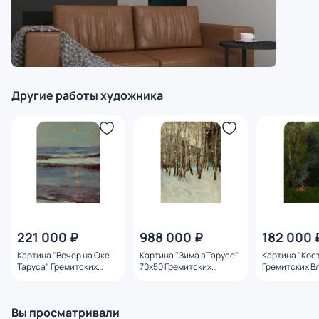
Другие работы художника
221 000 ₽
988 000 ₽
182 000 
Картина "Вечер на Оке.
Картина "Зима в Тарусе"
Картина "Кос
Таруса" Гремитских
70х50 Гремитских
Гремитских В
Владимир Георгиевич
Владимир Георгиевич
Георгиевич
Вы просматривали