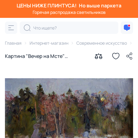
ЦЕНЫ НИЖЕ ПЛИНТУСА!
Но выше паркета
Горячая распродажа светильников
Главная
Интернет-магазин
Современное искусство
К
Картина "Вечер на Мсте"
Гремитских Владимир Георгиевич