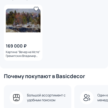
169 000 ₽
Картина "Вечер на Мсте"
Гремитских Владимир
Георгиевич
Почему покупают в Basicdecor
Большой ассортимент с
Один к
удобным поиском
менед