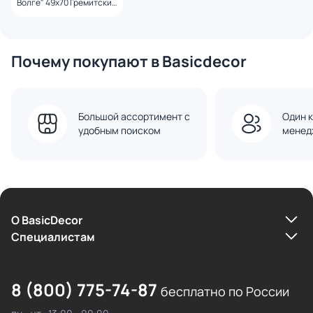
Волге" 49х70 Гремитских
Владимир Георгиевич
Почему покупают в Basicdecor
Большой ассортимент с
Один к
удобным поиском
менед
О BasicDecor
Cпециалистам
8 (800) 775-74-87
бесплатно по России