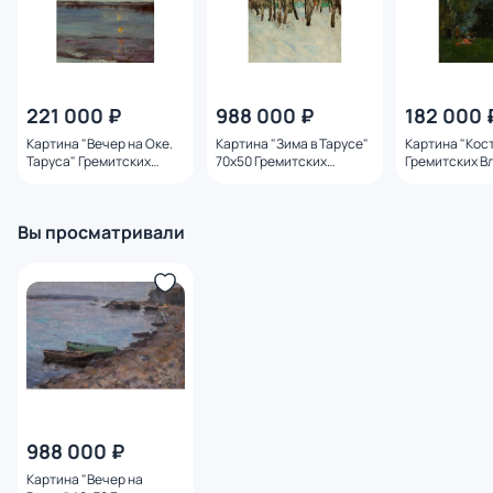
221 000 ₽
988 000 ₽
182 000 
Картина "Вечер на Оке.
Картина "Зима в Тарусе"
Картина "Кос
Таруса" Гремитских
70х50 Гремитских
Гремитских В
Владимир Георгиевич
Владимир Георгиевич
Георгиевич
Вы просматривали
988 000 ₽
Картина "Вечер на