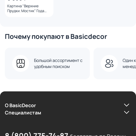
Картина "Верхние
Прудки. Мостик" Года
Лайма
Почему покупают в Basicdecor
Большой ассортимент с
Один к
удобным поиском
менед
О BasicDecor
Cпециалистам
8 (800) 775-74-87