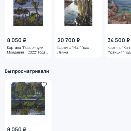
8 050 ₽
20 700 ₽
34 500 ₽
Картина "Подсолнухи.
Картина "Ива" Года
Картина "Кап
Молдавия II. 2022" Года
Лайма
Франция" Год
Лайма
Вы просматривали
8 050 ₽