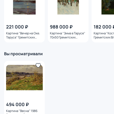
221 000 ₽
988 000 ₽
182 000 
Картина "Вечер на Оке.
Картина "Зима в Тарусе"
Картина "Кос
Таруса" Гремитских
70х50 Гремитских
Гремитских В
Владимир Георгиевич
Владимир Георгиевич
Георгиевич
Вы просматривали
494 000 ₽
Картина "Весна" 1986