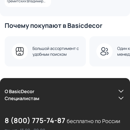
Гремитских Владимир
Георгиевич
Почему покупают в Basicdecor
Большой ассортимент с
Один к
удобным поиском
менед
О BasicDecor
Cпециалистам
8 (800) 775-74-87
бесплатно по России