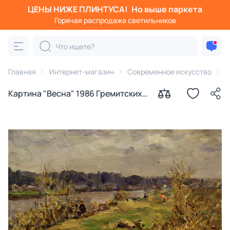
ЦЕНЫ НИЖЕ ПЛИНТУСА!
Но выше паркета
Горячая распродажа светильников
Главная
Интернет-магазин
Современное искусство
К
Картина "Весна" 1986 Гремитских
Владимир Георгиевич