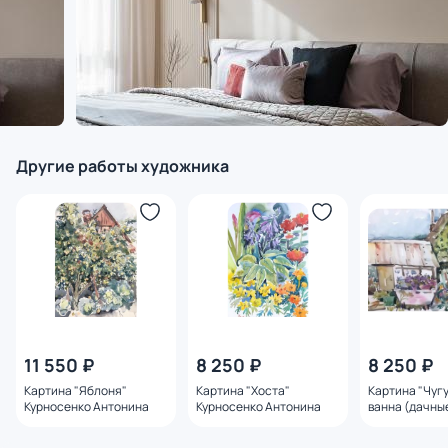
Другие работы художника
11 550 ₽
8 250 ₽
8 250 ₽
Картина "Яблоня"
Картина "Хоста"
Картина "Чуг
Курносенко Антонина
Курносенко Антонина
ванна (дачны
зарисовки)" 
Антонина