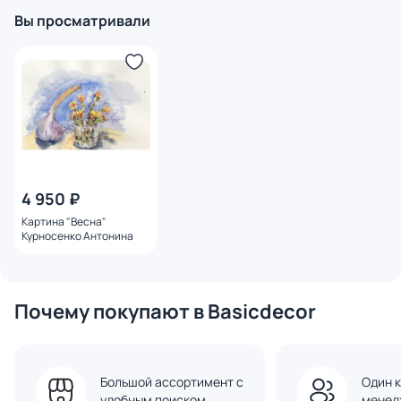
Вы просматривали
4 950 ₽
Картина "Весна"
Курносенко Антонина
Почему покупают в Basicdecor
Большой ассортимент с
Один к
удобным поиском
менед