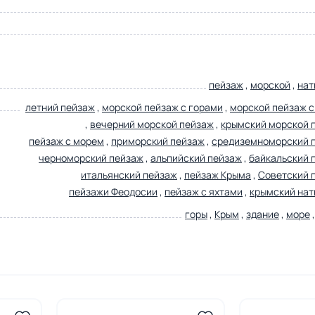
пейзаж
,
морской
,
нат
летний пейзаж
,
морской пейзаж с горами
,
морской пейзаж с
,
вечерний морской пейзаж
,
крымский морской 
пейзаж с морем
,
приморский пейзаж
,
средиземноморский 
черноморский пейзаж
,
альпийский пейзаж
,
байкальский 
итальянский пейзаж
,
пейзаж Крыма
,
Советский 
пейзажи Феодосии
,
пейзаж с яхтами
,
крымский на
горы
,
Крым
,
здание
,
море