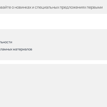
авайте
о новинках и специальных предложениях первыми
льности
кламных материалов