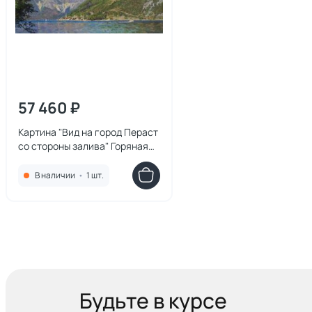
57 460 ₽
Картина "Вид на город Пераст
со стороны залива" Горяная
Юлия
В наличии
•
1 шт.
Будьте в курсе