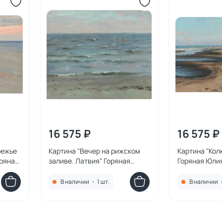
16 575 ₽
16 575 ₽
режье
Картина "Вечер на рижском
Картина "Кол
ряная
заливе. Латвия" Горяная
Горяная Юли
Юлия
В наличии
•
1 шт.
В наличии