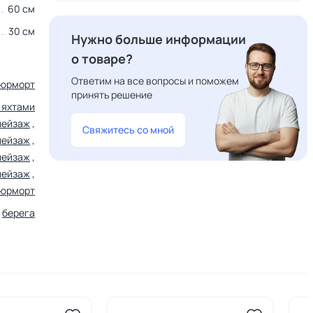
60 см
30 см
Нужно больше информации
о товаре?
Ответим на все вопросы и поможем
юрморт
принять решение
 яхтами
пейзаж
,
Свяжитесь со мной
пейзаж
,
пейзаж
,
пейзаж
,
тюрморт
,
берега