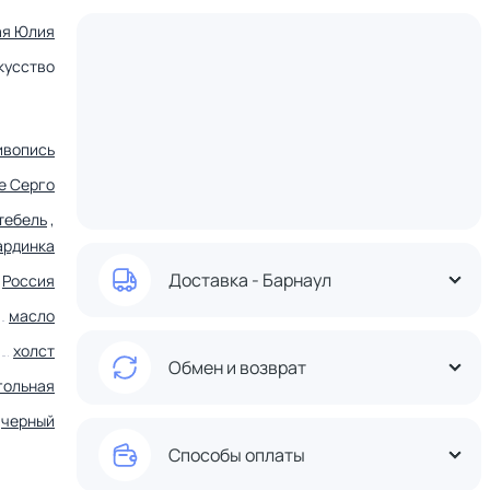
ая Юлия
кусство
ивопись
е Серго
тебель
,
ардинка
Доставка - Барнаул
,
Россия
масло
холст
Обмен и возврат
гольная
черный
Способы оплаты