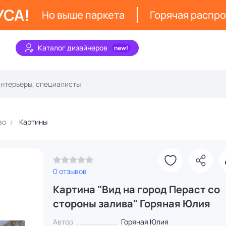
УСА!
Но выше паркета
Горячая распр
Каталог дизайнеров
во
Картины
0 отзывов
Картина "Вид на город Пераст со
стороны залива" Горяная Юлия
Автор
Горяная Юлия