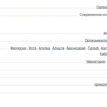
Горян
Современное ис
ж
Орджоникидз
Феодосия
,
Ялта
,
Алупка
,
Алушта
,
Бахчисарай
,
Гурзуф
,
Кок
Каб
Черногория
прямоу