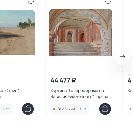
44 477 ₽
4
ка. Отлив"
Картина "Галерея храма св.
Ка
я
Василия Блаженного" Горяная
Пл
Юлия
Ю
•
1 шт.
В наличии
•
1 шт.