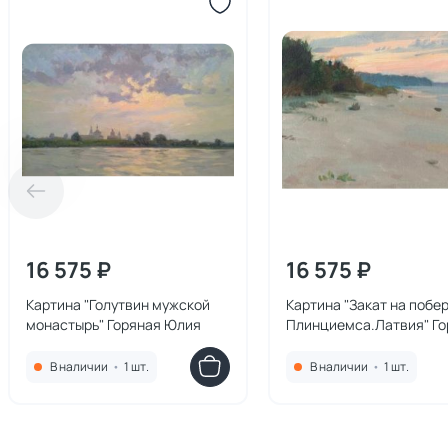
16 575 ₽
16 575 ₽
Картина "Голутвин мужской
Картина "Закат на побе
монастырь" Горяная Юлия
Плинциемса.Латвия" Го
Юлия
В наличии
•
1 шт.
В наличии
•
1 шт.