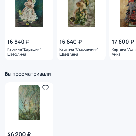
16 640 ₽
16 640 ₽
17 600 ₽
Картина "Барышня"
Картина "Скворечник"
Картина "Арт
Швед Анна
Швед Анна
Анна
Вы просматривали
46 200 ₽