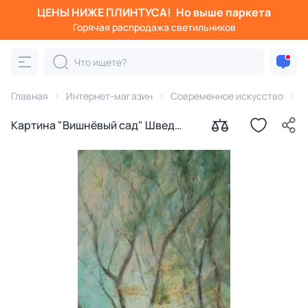
ЦЕНЫ НИЖЕ ПЛИНТУСА!
Но выше паркета
Горячая распродажа светильников
Главная
Интернет-магазин
Современное искусство
К
Картина "Вишнёвый сад" Швед
Анна