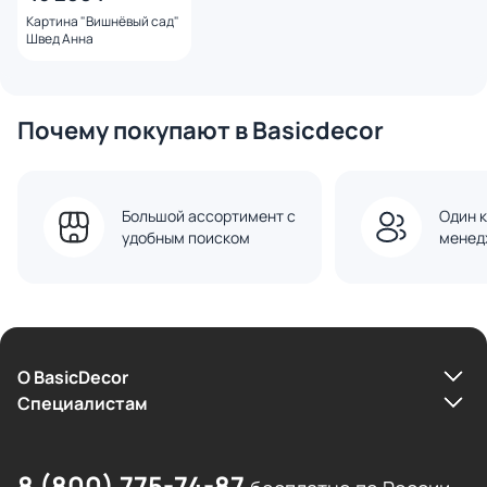
Картина "Вишнёвый сад"
Швед Анна
Почему покупают в Basicdecor
Большой ассортимент с
Один к
удобным поиском
менед
О BasicDecor
Cпециалистам
8 (800) 775-74-87