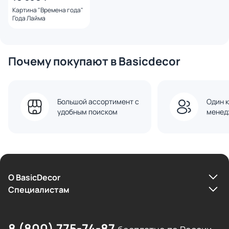
Картина "Времена года"
Года Лайма
Почему покупают в Basicdecor
Большой ассортимент с
Один к
удобным поиском
менед
О BasicDecor
Cпециалистам
8 (800) 775-74-87