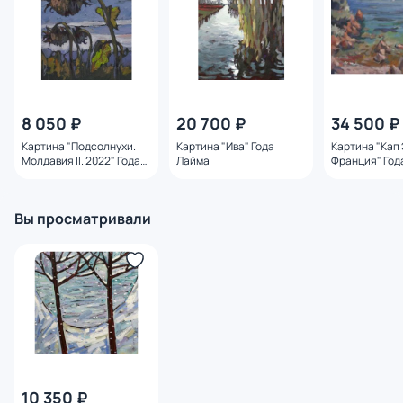
8 050 ₽
20 700 ₽
34 500 ₽
Картина "Подсолнухи.
Картина "Ива" Года
Картина "Кап
Молдавия II. 2022" Года
Лайма
Франция" Год
Лайма
Вы просматривали
10 350 ₽