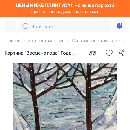
ЦЕНЫ НИЖЕ ПЛИНТУСА!
Но выше паркета
Горячая распродажа светильников
Главная
Интернет-магазин
Современное искусство
К
Картина "Времена года" Года
Лайма