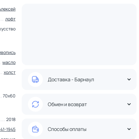
Алексей
лофт
кусство
ивопись
масло
холст
Доставка - Барнаул
70х60
Обмен и возврат
2018
Способы оплаты
941-1945