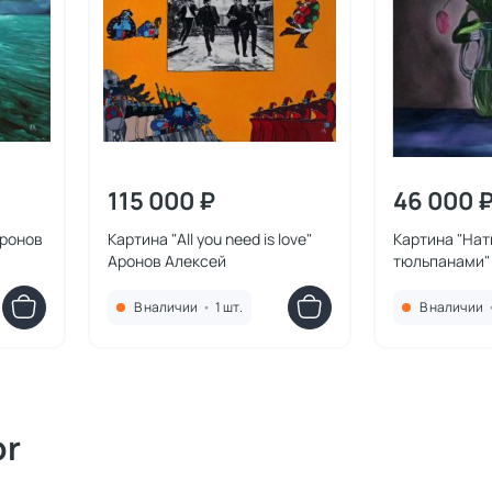
115 000 ₽
46 000 
Аронов
Картина "All you need is love"
Картина "На
Аронов Алексей
тюльпанами"
В наличии
•
1 шт.
В наличии
or