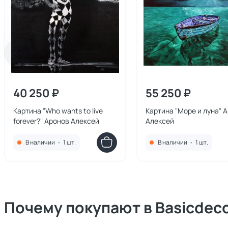
40 250 ₽
55 250 ₽
Картина "Who wants to live
Картина "Море и луна" 
forever?" Аронов Алексей
Алексей
В наличии
•
1 шт.
В наличии
•
1 шт.
Почему покупают в Basicdec