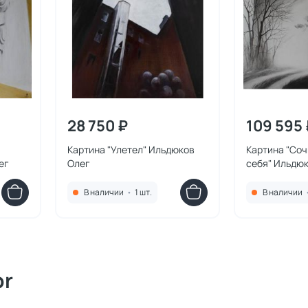
28 750 ₽
109 595 
Картина "Улетел" Ильдюков
Картина "Соч
ег
Олег
себя" Ильдю
В наличии
•
1 шт.
В наличии
or