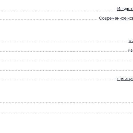
Ильдюк
Современное ис
ж
к
прямоу