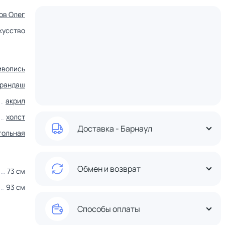
ов Олег
кусство
ивопись
арандаш
акрил
холст
Доставка - Барнаул
гольная
Обмен и возврат
73 см
93 см
Способы оплаты