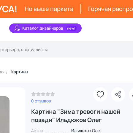
УСА!
Но выше паркета
Горячая распр
Каталог дизайнеров
во
Картины
0 отзывов
Картина "Зима тревоги нашей
позади" Ильдюков Олег
Автор
Ильдюков Олег