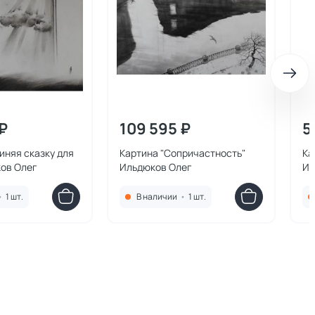
₽
109 595 ₽
5
иняя сказку для
Картина "Сопричастность"
Ка
ков Олег
Ильдюков Олег
Ил
•
1 шт.
В наличии
•
1 шт.