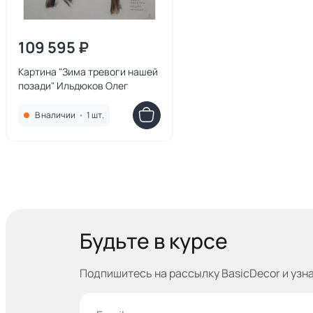
109 595 ₽
Картина "Зима тревоги нашей
позади" Ильдюков Олег
В наличии
•
1 шт.
Будьте в курсе
Подпишитесь на рассылку BasicDecor и узн