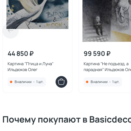
44 850 ₽
99 590 ₽
Картина "Птица и Луна"
Картина "Не подъезд, а
Ильдюков Олег
парадная" Ильдюков Ол
В наличии
•
1 шт.
В наличии
•
1 шт.
Почему покупают в Basicdec