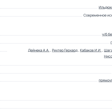
Ильдюк
Современное ис
ч/б б
Дейнека А.А.
,
Рихтер Герхард
,
Кабаков И.И.
,
Шага
Нисс
прямоу