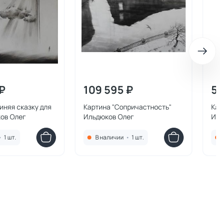
₽
109 595 ₽
5
иняя сказку для
Картина "Сопричастность"
Ка
ков Олег
Ильдюков Олег
Ил
•
1 шт.
В наличии
•
1 шт.