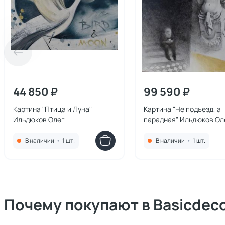
44 850 ₽
99 590 ₽
Картина "Птица и Луна"
Картина "Не подъезд, а
Ильдюков Олег
парадная" Ильдюков Ол
В наличии
•
1 шт.
В наличии
•
1 шт.
Почему покупают в Basicdec