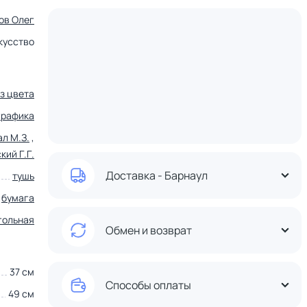
ов Олег
кусство
ез цвета
графика
л М.З.
,
кий Г.Г.
Доставка - Барнаул
тушь
бумага
гольная
Обмен и возврат
37 см
Способы оплаты
49 см