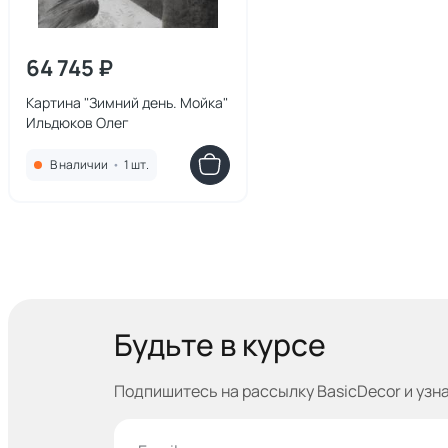
64 745 ₽
Картина "Зимний день. Мойка"
Ильдюков Олег
В наличии
•
1 шт.
Будьте в курсе
Подпишитесь на рассылку BasicDecor и узн