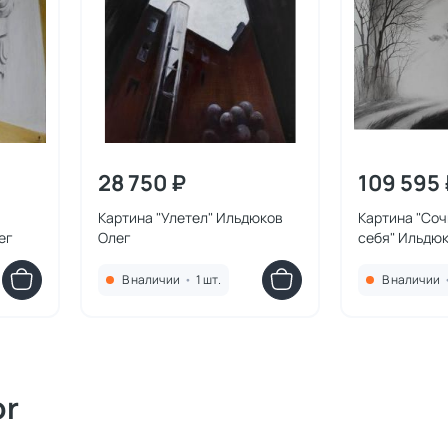
28 750 ₽
109 595 
Картина "Улетел" Ильдюков
Картина "Соч
ег
Олег
себя" Ильдю
В наличии
•
1 шт.
В наличии
or