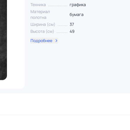
Техника
графика
Материал
бумага
полотна
Ширина (см)
37
Высота (см)
49
Подробнее