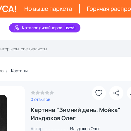
УСА!
Но выше паркета
Горячая распр
Каталог дизайнеров
во
Картины
0 отзывов
Картина "Зимний день. Мойка"
Ильдюков Олег
Автор
Ильдюков Олег