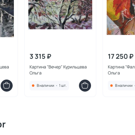
3 315 ₽
17 250 ₽
ьцева
Картина "Вечер" Курильцева
Картина "Фал
Ольга
Ольга
В наличии
•
1 шт.
В наличии
or