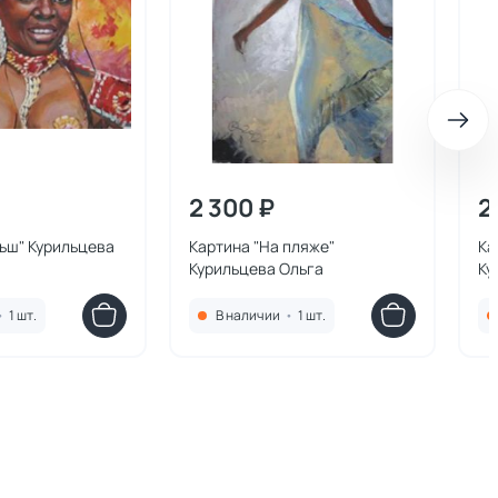
2 300 ₽
2
ьш" Курильцева
Картина "На пляже"
Ка
Курильцева Ольга
Ку
•
1 шт.
В наличии
•
1 шт.