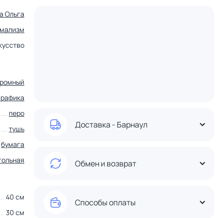
а Ольга
мализм
кусство
ромный
графика
перо
Доставка - Барнаул
тушь
бумага
гольная
Обмен и возврат
40 см
Способы оплаты
30 см