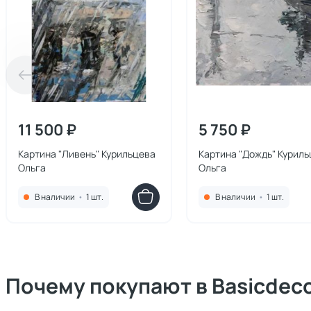
11 500 ₽
5 750 ₽
Картина "Ливень" Курильцева
Картина "Дождь" Курил
Ольга
Ольга
В наличии
•
1 шт.
В наличии
•
1 шт.
Почему покупают в Basicdec