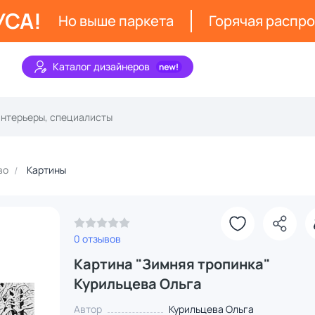
УСА!
Но выше паркета
Горячая распр
Каталог дизайнеров
во
Картины
0 отзывов
Картина "Зимняя тропинка"
Курильцева Ольга
Автор
Курильцева Ольга