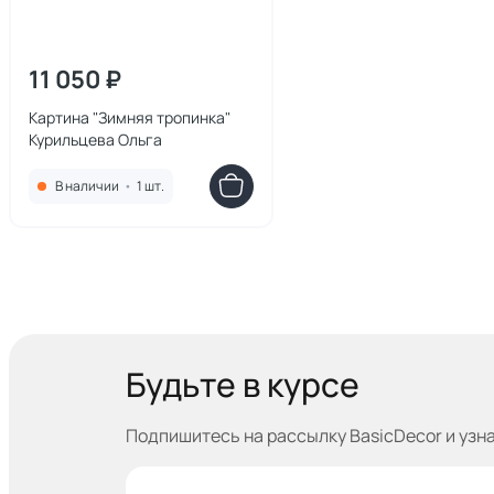
11 050 ₽
Картина "Зимняя тропинка"
Курильцева Ольга
В наличии
•
1 шт.
Будьте в курсе
Подпишитесь на рассылку BasicDecor и узн