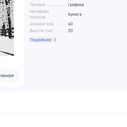
Техника
графика
Материал
бумага
полотна
Ширина (см)
40
Высота (см)
30
Подробнее
терьере