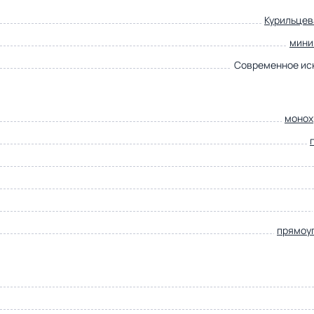
Курильцев
мини
Современное ис
монох
прямоу