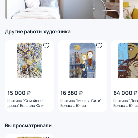
Другие работы художника
15 000 ₽
16 380 ₽
64 000 ₽
Картина "Семейное
Картина "Москва Сити"
Картина "Дов
древо" Беласла Юлия
Беласла Юлия
Беласла Юли
Вы просматривали