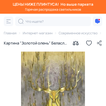
ЦЕНЫ НИЖЕ ПЛИНТУСА!
Но выше паркета
Горячая распродажа светильников
Главная
Интернет-магазин
Современное искусство
К
Картина "Золотой олень" Беласла
Юлия