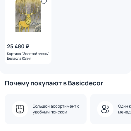
25 480 ₽
Картина "Золотой олень"
Беласла Юлия
Почему покупают в Basicdecor
Большой ассортимент с
Один к
удобным поиском
менед