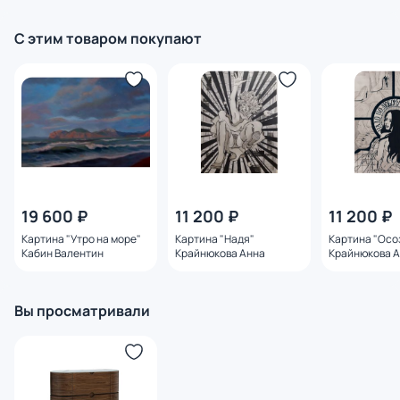
3270902 136х46х43 см,
3270901
3270899
бежевая
С этим товаром покупают
19 600 ₽
11 200 ₽
11 200 ₽
Картина "Утро на море"
Картина "Надя"
Картина "Осо
Кабин Валентин
Крайнюкова Анна
Крайнюкова 
Вы просматривали