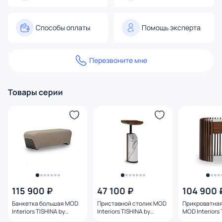
Способы оплаты
Помощь эксперта
Перезвоните мне
Товары серии
115 900 ₽
47 100 ₽
104 900 
Банкетка большая MOD
Приставной столик MOD
Прикроватная
Interiors TISHINA by
Interiors TISHINA by
MOD Interiors 
Sergey Tregubov BD-
Sergey Tregubov BD-
Sergey Tregub