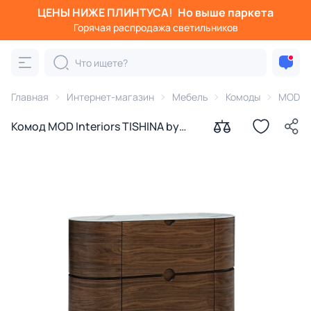
ЦЕНЫ НИЖЕ ПЛИНТУСА!
Но выше паркета
Горячая распродажа светильников
Главная
Интернет-магазин
Мебель
Комоды
MOD Int
Комод MOD Interiors TISHINA by
Sergey Tregubov BD-3270898