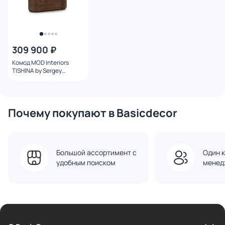
309 900 ₽
Комод MOD Interiors
TISHINA by Sergey
Tregubov BD-3270898
Почему покупают в Basicdecor
Большой ассортимент с
Один к
удобным поиском
менед