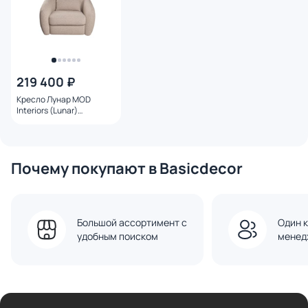
219 400 ₽
Кресло Лунар MOD
Interiors (Lunar)
поворотное SELECTION
BD-3270903
Почему покупают в Basicdecor
Большой ассортимент с
Один к
удобным поиском
менед