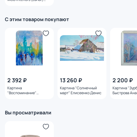
SELECTION BD-3270894
240 см, серый букле
С этим товаром покупают
2 392 ₽
13 260 ₽
2 200 ₽
Картина
Картина "Солнечный
Картина "Зур
"Воспоминание"
март" Елисеенко Денис
Быстрова Ана
Быстрова Анастасия
Вы просматривали