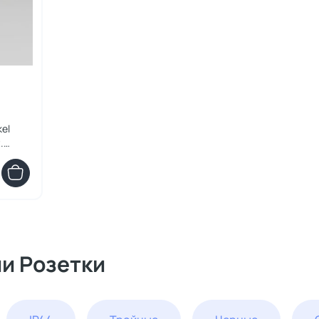
el
.
ии Розетки