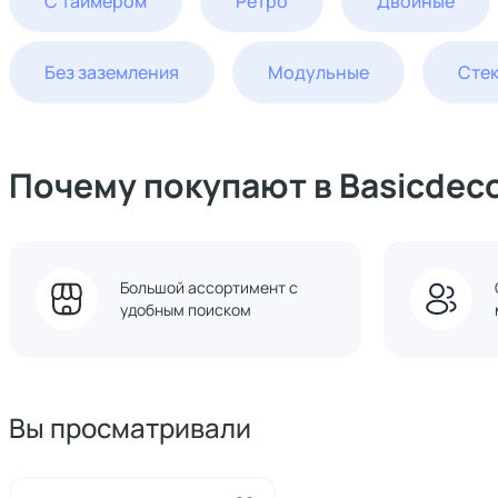
С таймером
Ретро
Двойные
Без заземления
Модульные
Cте
Почему покупают в Basicdec
Большой ассортимент с
удобным поиском
Вы просматривали