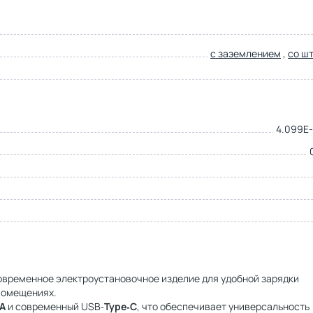
с заземлением
,
со ш
4.099E-
овременное электроустановочное изделие для удобной зарядки
помещениях.
A
и современный USB‑
Type‑C
, что обеспечивает универсальность