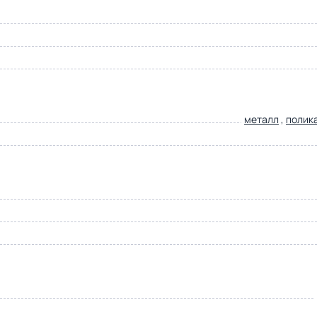
металл
,
полик