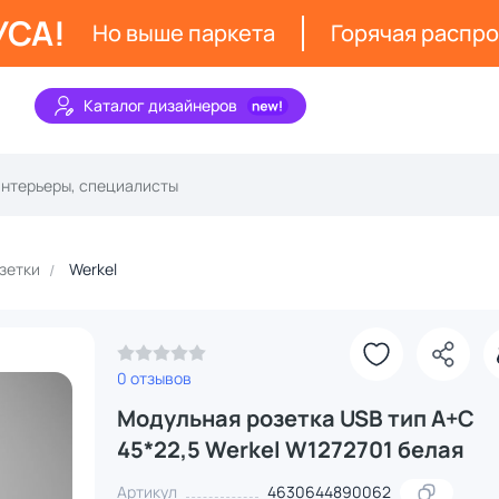
УСА!
Но выше паркета
Горячая распр
Каталог дизайнеров
зетки
Werkel
0 отзывов
Модульная розетка USB тип A+C
45*22,5 Werkel W1272701 белая
Артикул
4630644890062