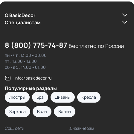
О BasicDecor
Cпециалистам
8 (800) 775-74-87
бесплатно по России
пн - чт : 13:00 - 00:00
пт : 13:00 - 13:00
сб - вс : 14:00 - 01:00
info@basicdecor.ru
Популярные разделы
Люстры
Бра
Диваны
Кресла
Зеркала
Вазы
Ванны
Соц. сети
Дизайнерам