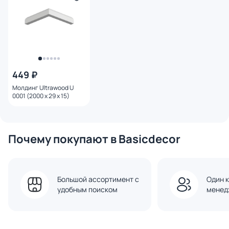
449 ₽
Молдинг Ultrawood U
0001 (2000 х 29 х 15)
Почему покупают в Basicdecor
Большой ассортимент с
Один к
удобным поиском
менед