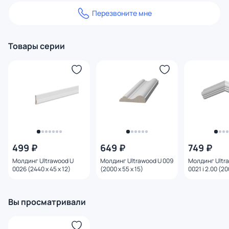
Перезвоните мне
Товары серии
499 ₽
649 ₽
749 ₽
Молдинг Ultrawood U
Молдинг Ultrawood U 009
Молдинг Ultr
0026 (2440 х 45 х 12)
(2000 х 55 х 15)
0021 i 2.00 (20
20)
Вы просматривали