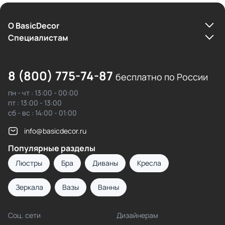
О BasicDecor
Cпециалистам
8 (800) 775-74-87
бесплатно по России
пн - чт : 13:00 - 00:00
пт : 13:00 - 13:00
сб - вс : 14:00 - 01:00
info@basicdecor.ru
Популярные разделы
Люстры
Бра
Диваны
Кресла
Зеркала
Вазы
Ванны
Соц. сети
Дизайнерам