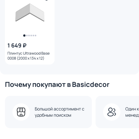
1 649 ₽
Плинтус Ultrawood Base
0008 (2000 x 134 x 12)
Почему покупают в Basicdecor
Большой ассортимент с
Один к
удобным поиском
менед