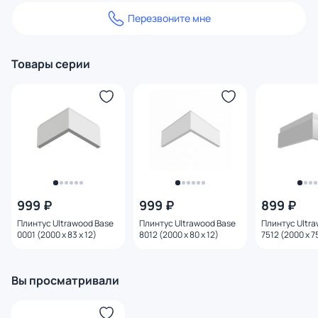
Перезвоните мне
Товары серии
999 ₽
999 ₽
899 ₽
Плинтус Ultrawood Base
Плинтус Ultrawood Base
Плинтус Ultr
0001 (2000 x 83 x 12)
8012 (2000 x 80 x 12)
7512 (2000 х 75
Вы просматривали