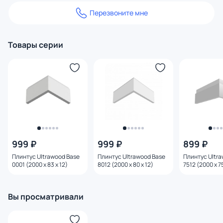
Перезвоните мне
Товары серии
999 ₽
999 ₽
899 ₽
Плинтус Ultrawood Base
Плинтус Ultrawood Base
Плинтус Ultr
0001 (2000 x 83 x 12)
8012 (2000 x 80 x 12)
7512 (2000 х 75
Вы просматривали