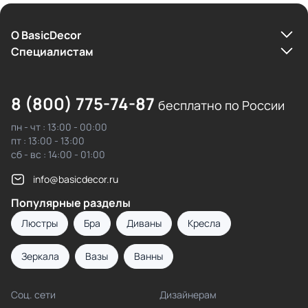
О BasicDecor
Cпециалистам
8 (800) 775-74-87
бесплатно по России
пн - чт : 13:00 - 00:00
пт : 13:00 - 13:00
сб - вс : 14:00 - 01:00
info@basicdecor.ru
Популярные разделы
Люстры
Бра
Диваны
Кресла
Зеркала
Вазы
Ванны
Соц. сети
Дизайнерам