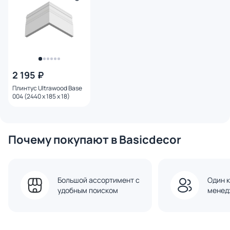
2 195 ₽
Плинтус Ultrawood Base
004 (2440 x 185 x 18)
Почему покупают в Basicdecor
Большой ассортимент с
Один к
удобным поиском
менед