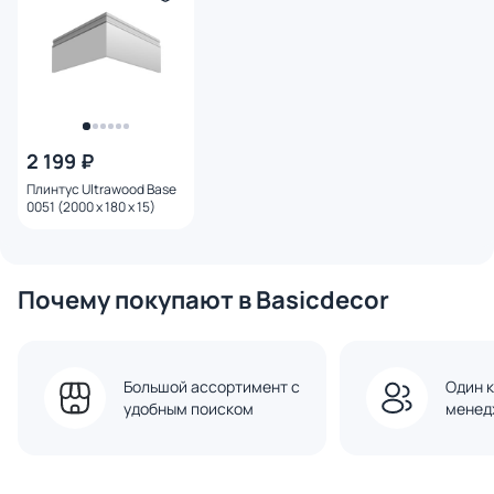
2 199 ₽
Плинтус Ultrawood Base
0051 (2000 x 180 x 15)
Почему покупают в Basicdecor
Большой ассортимент с
Один к
удобным поиском
менед