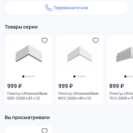
Перезвоните мне
Товары серии
999 ₽
999 ₽
899 ₽
Плинтус Ultrawood Base
Плинтус Ultrawood Base
Плинтус Ultr
0001 (2000 x 83 x 12)
8012 (2000 x 80 x 12)
7512 (2000 х 75
Вы просматривали