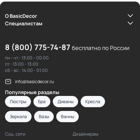
О BasicDecor
Cпециалистам
8 (800) 775-74-87
бесплатно по России
пн - чт : 13:00 - 00:00
пт : 13:00 - 13:00
сб - вс : 14:00 - 01:00
info@basicdecor.ru
Популярные разделы
Люстры
Бра
Диваны
Кресла
Зеркала
Вазы
Ванны
Соц. сети
Дизайнерам