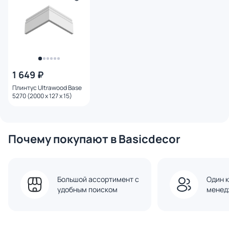
1 649 ₽
Плинтус Ultrawood Base
5270 (2000 x 127 x 15)
Почему покупают в Basicdecor
Большой ассортимент с
Один к
удобным поиском
менед