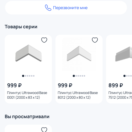
Перезвоните мне
Товары серии
999 ₽
999 ₽
899 ₽
Плинтус Ultrawood Base
Плинтус Ultrawood Base
Плинтус Ultr
0001 (2000 x 83 x 12)
8012 (2000 x 80 x 12)
7512 (2000 х 75
Вы просматривали