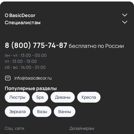
О BasicDecor
Cпециалистам
8 (800) 775-74-87
бесплатно по России
пн - чт : 13:00 - 00:00
пт : 13:00 - 13:00
сб - вс : 14:00 - 01:00
info@basicdecor.ru
Популярные разделы
Люстры
Бра
Диваны
Кресла
Зеркала
Вазы
Ванны
Соц. сети
Дизайнерам