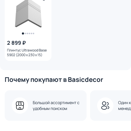
2 899 ₽
Плинтус Ultrawood Base
5902 (2000 x 230 x 15)
Почему покупают в Basicdecor
Большой ассортимент с
Один к
удобным поиском
менед