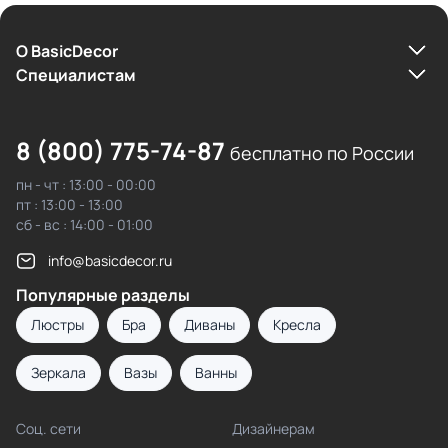
О BasicDecor
Cпециалистам
8 (800) 775-74-87
бесплатно по России
пн - чт : 13:00 - 00:00
пт : 13:00 - 13:00
сб - вс : 14:00 - 01:00
info@basicdecor.ru
Популярные разделы
Люстры
Бра
Диваны
Кресла
Зеркала
Вазы
Ванны
Соц. сети
Дизайнерам