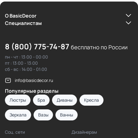
О BasicDecor
Cпециалистам
8 (800) 775-74-87
бесплатно по России
пн - чт : 13:00 - 00:00
пт : 13:00 - 13:00
сб - вс : 14:00 - 01:00
info@basicdecor.ru
Популярные разделы
Люстры
Бра
Диваны
Кресла
Зеркала
Вазы
Ванны
Соц. сети
Дизайнерам