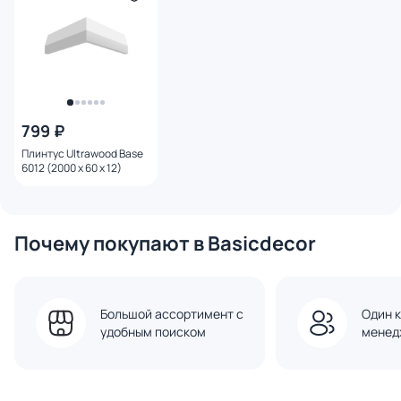
799 ₽
Плинтус Ultrawood Base
6012 (2000 х 60 х 12)
Почему покупают в Basicdecor
Большой ассортимент с
Один к
удобным поиском
менед