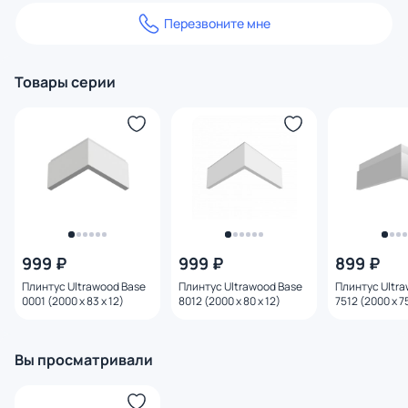
Перезвоните мне
Товары серии
999 ₽
999 ₽
899 ₽
Плинтус Ultrawood Base
Плинтус Ultrawood Base
Плинтус Ultr
0001 (2000 x 83 x 12)
8012 (2000 x 80 x 12)
7512 (2000 х 75
Вы просматривали