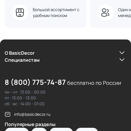
Большой ассортимент с
Один к
удобным поиском
менед
О BasicDecor
Cпециалистам
8 (800) 775-74-87
бесплатно по России
пн - чт : 13:00 - 00:00
пт : 13:00 - 13:00
сб - вс : 14:00 - 01:00
info@basicdecor.ru
Популярные разделы