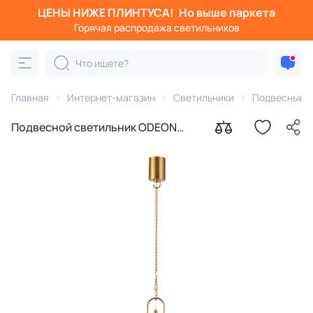
ЦЕНЫ НИЖЕ ПЛИНТУСА!
Но выше паркета
Горячая распродажа светильников
Главная
Интернет-магазин
Светильники
Подвесные с
Подвесной светильник ODEON
LIGHT PARMA LED 10W 3000K
6672/10L L-VISION