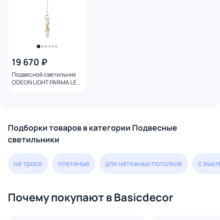
19 670 ₽
Подвесной светильник
ODEON LIGHT PARMA LED
10W 3000K 6672/10L L-
VISION
Подборки товаров в категории Подвесные
светильники
на тросе
плетеные
для натяжных потолков
с вык
Почему покупают в Basicdecor