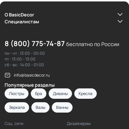
О BasicDecor
Cпециалистам
8 (800) 775-74-87
бесплатно по России
пн - чт : 13:00 - 00:00
пт : 13:00 - 13:00
сб - вс : 14:00 - 01:00
info@basicdecor.ru
Популярные разделы
Люстры
Бра
Диваны
Кресла
Зеркала
Вазы
Ванны
Соц. сети
Дизайнерам