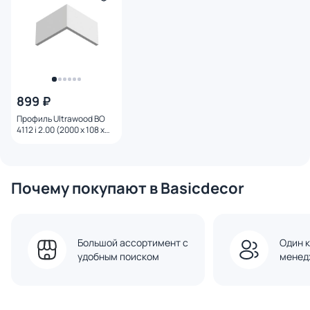
899 ₽
Профиль Ultrawood BO
4112 i 2.00 (2000 х 108 х
12)
Почему покупают в Basicdecor
Большой ассортимент с
Один к
удобным поиском
менед