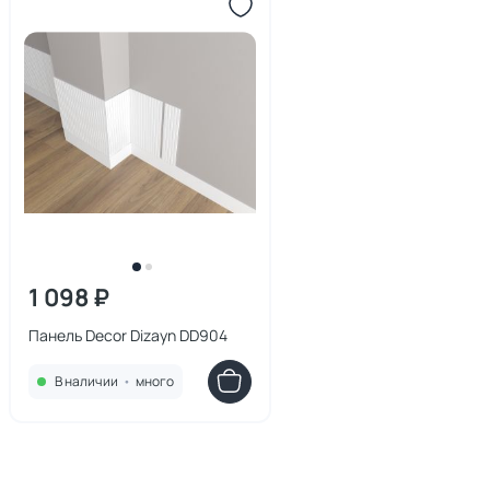
1 098 ₽
Панель Decor Dizayn DD904
В наличии
•
много