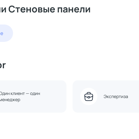
ии Стеновые панели
ые
or
Один клиент — один
Экспертиза
менеджер