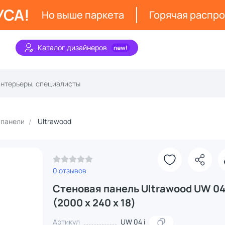
УСА!
Но выше паркета
Горячая распр
Каталог дизайнеров
 панели
Ultrawood
0 отзывов
Стеновая панель Ultrawood UW 0
(2000 х 240 х 18)
Артикул
UW 04 i