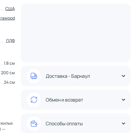
США
trawood
ЛДФ
1.8 см
200 см
Доставка - Барнаул
24 см
Обмен и возврат
 жилых
Способы оплаты
) —