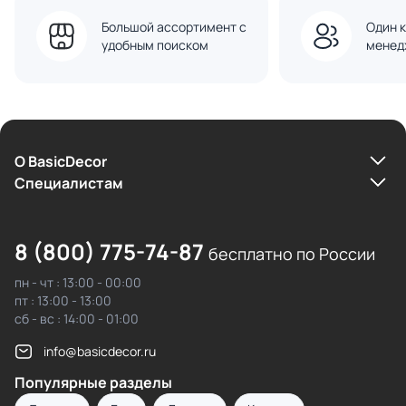
Большой ассортимент с
Один к
удобным поиском
менед
О BasicDecor
Cпециалистам
8 (800) 775-74-87
бесплатно по России
пн - чт : 13:00 - 00:00
пт : 13:00 - 13:00
сб - вс : 14:00 - 01:00
info@basicdecor.ru
Популярные разделы