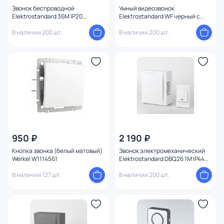
Звонок беспроводной
Умный видеозвонок
Elektrostandard 36M IP20
Elektrostandard WF черный с
DBQ29M WL белый
питанием от сети 76106/00
В наличии 200 шт.
В наличии 200 шт.
950 ₽
2 190 ₽
Кнопка звонка (белый матовый)
Звонок электромеханический
Werkel W1114561
Elektrostandard DBQ26 1M IP44
белый
В наличии 127 шт.
В наличии 200 шт.