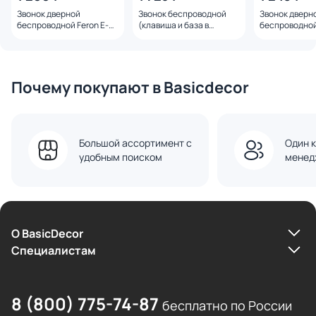
Звонок дверной
Звонок беспроводной
Звонок дверн
беспроводной Feron E-
(клавиша и база в
беспроводной
381 Электрический 38
розетку)
382 Электрич
мелодий черный с
радиочастотный
мелодий белы
питанием от батареек
433MHz, белый, DB-380
питанием от 
48921
48882
от сети через
Почему покупают в Basicdecor
Большой ассортимент с
Один к
удобным поиском
менед
О BasicDecor
Cпециалистам
8 (800) 775-74-87
бесплатно по России