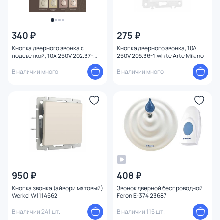
340 ₽
275 ₽
Кнопка дверного звонка с
Кнопка дверного звонка, 10A
подсветкой, 10A 250V 202.37-
250V 206.36-1.white Arte Milano
1.shampan Arte Milano
В наличии много
В наличии много
950 ₽
408 ₽
Кнопка звонка (айвори матовый)
Звонок дверной беспроводной
Werkel W1114562
Feron E-374 23687
В наличии 241 шт.
В наличии 115 шт.