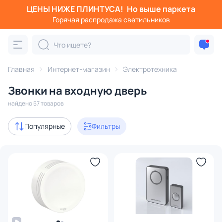
ЦЕНЫ НИЖЕ ПЛИНТУСА!
Но выше паркета
Фильтры
Горячая распродажа светильников
Категория:
Электротехника
Главная
Интернет-магазин
Электротехника
орегуляторы
Кабели
Звонки
Вилки
Датчики осв
Звонки на входную дверь
В наличии
56
найдено 57 товаров
Цена
Популярные
Фильтры
От
До
Бренд
Цвет