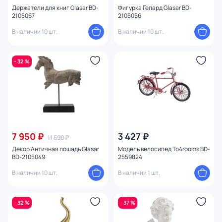
Держатели для книг Glasar BD-
Фигурка Гепард Glasar BD-
2105067
2105056
В наличии 10 шт.
В наличии 10 шт.
- 32 %
7 950 ₽
3 427 ₽
11 690 ₽
Декор Античная лошадь Glasar
Модель велосипед To4rooms BD-
BD-2105049
2559824
В наличии 10 шт.
В наличии 1 шт.
- 32 %
- 37 %