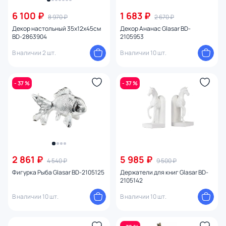
6 100 ₽
1 683 ₽
8 970 ₽
2 670 ₽
Декор настольный 35х12х45см
Декор Ананас Glasar BD-
BD-2863904
2105953
В наличии 2 шт.
В наличии 10 шт.
- 37 %
- 37 %
2 861 ₽
5 985 ₽
4 540 ₽
9 500 ₽
Фигурка Рыба Glasar BD-2105125
Держатели для книг Glasar BD-
2105142
В наличии 10 шт.
В наличии 10 шт.