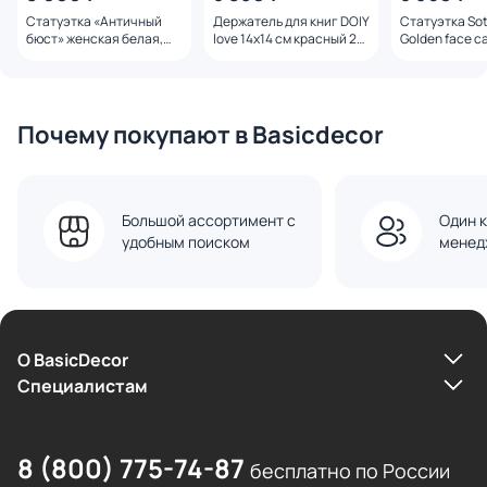
Статуэтка «Античный
Держатель для книг DOIY
Статуэтка So
бюст» женская белая,
love 14х14 см красный 2
Golden face ca
Garda Decor, 18×12×32 см,
шт. DYBELORE
3240683
BD-3250126
Почему покупают в Basicdecor
Большой ассортимент с
Один к
удобным поиском
менед
О BasicDecor
Cпециалистам
8 (800) 775-74-87
бесплатно по России