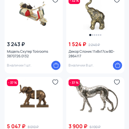
- 32 %
3 243 ₽
1 524 ₽
2 240 ₽
Модель Скутер To4rooms
Декор Слоник 11х8х17см BD-
3870726.0132
2864117
В наличии 1 шт.
В наличии 8 шт.
- 37 %
- 37 %
5 047 ₽
3 900 ₽
8 010 ₽
6 190 ₽