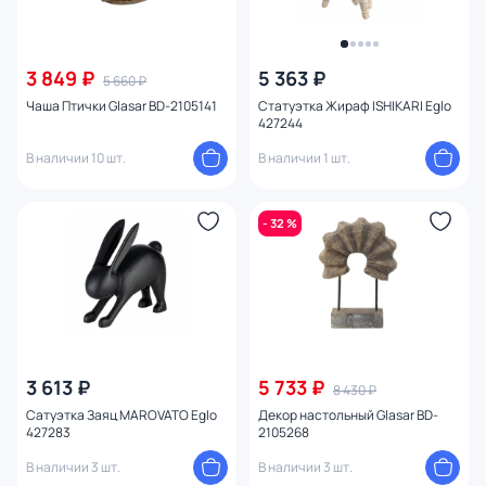
3 849 ₽
5 363 ₽
5 660 ₽
Чаша Птички Glasar BD-2105141
Статуэтка Жираф ISHIKARI Eglo
427244
В наличии 10 шт.
В наличии 1 шт.
- 32 %
3 613 ₽
5 733 ₽
8 430 ₽
Сатуэтка Заяц MAROVATO Eglo
Декор настольный Glasar BD-
427283
2105268
В наличии 3 шт.
В наличии 3 шт.