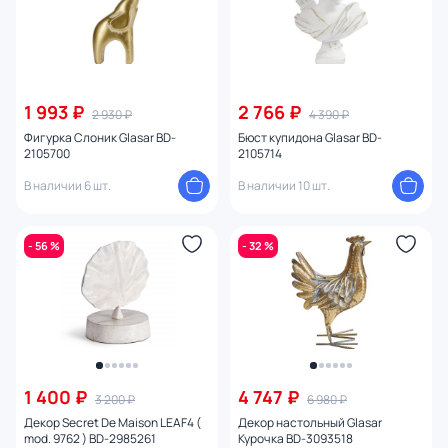
1 993 ₽
2 766 ₽
2 930 ₽
4 390 ₽
Фигурка Слоник Glasar BD-
Бюст купидона Glasar BD-
2105700
2105714
В наличии 6 шт.
В наличии 10 шт.
- 56 %
- 32 %
1 400 ₽
4 747 ₽
3 200 ₽
6 980 ₽
Декор Secret De Maison LEAF4 (
Декор настольный Glasar
mod. 9762 ) BD-2985261
Курочка BD-3093518