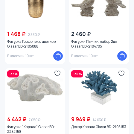
1 468 ₽
2 460 ₽
2 330 ₽
Фигурка Горшочек с цветком
Фигурки Птички, набор 2шт
Glasar BD-2105088
Glasar BD-2104705
В наличии 10 шт.
В наличии 10 шт.
- 37 %
- 32 %
4 442 ₽
9 949 ₽
7 050 ₽
14 630 ₽
Фигурка "Коралл" Glasar BD-
Декор Коралл Glasar BD-2105153
2282158