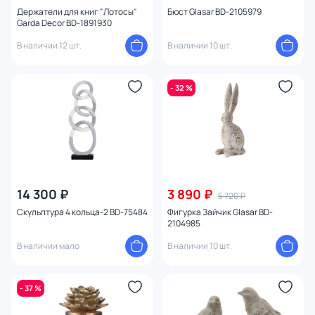
Держатели для книг "Лотосы"
Бюст Glasar BD-2105979
Изображение
Garda Decor BD-1891930
В наличии 12 шт.
В наличии 10 шт.
- 32 %
14 300 ₽
3 890 ₽
5 720 ₽
Скульптура 4 кольца-2 BD-75484
Фигурка Зайчик Glasar BD-
2104985
В наличии мало
В наличии 10 шт.
- 37 %