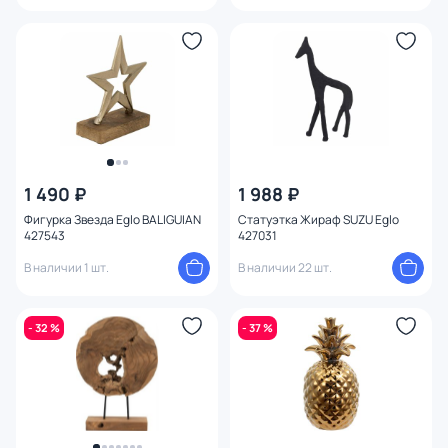
1 490 ₽
1 988 ₽
Фигурка Звезда Eglo BALIGUIAN
Статуэтка Жираф SUZU Eglo
427543
427031
В наличии 1 шт.
В наличии 22 шт.
- 32 %
- 37 %