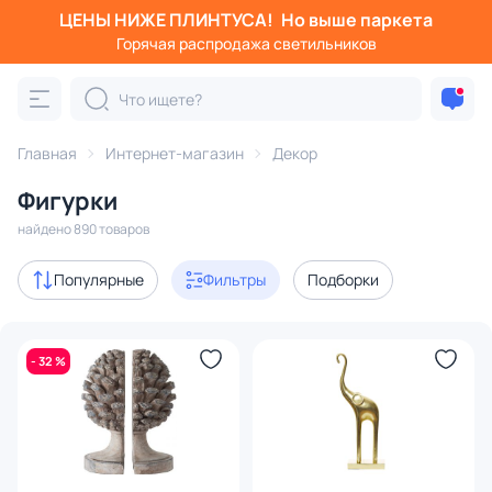
ЦЕНЫ НИЖЕ ПЛИНТУСА!
Но выше паркета
Фильтры
Горячая распродажа светильников
Категория:
Фигурки
Главная
Интернет-магазин
Декор
статуэтки
держатели книг
муляжи
декоративны
Фигурки
Акции
109
найдено 890 товаров
с 3D-моделями
19
Популярные
Фильтры
Подборки
В наличии
520
- 32 %
Доставка
Цена