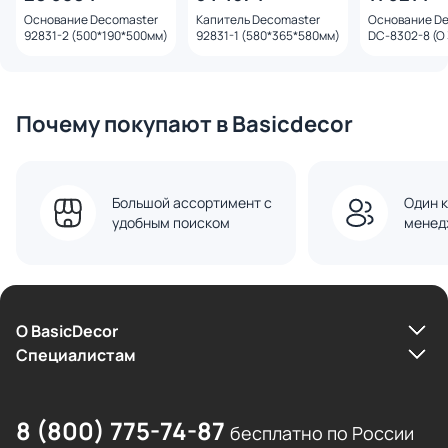
Основание Decomaster
Капитель Decomaster
Основание D
92831-2 (500*190*500мм)
92831-1 (580*365*580мм)
DC-8302-8 (O
Почему покупают в Basicdecor
Большой ассортимент с
Один к
удобным поиском
менед
О BasicDecor
Cпециалистам
8 (800) 775-74-87
бесплатно по России