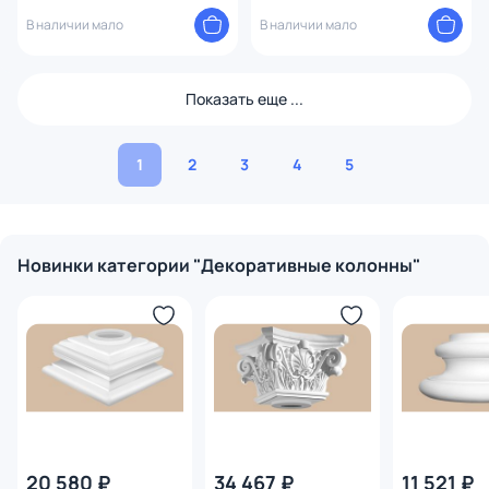
90135-4 Decomaster 90135-SET1
В наличии мало
В наличии мало
Показать еще ...
1
2
3
4
5
Новинки категории "Декоративные колонны"
20 580 ₽
34 467 ₽
11 521 ₽