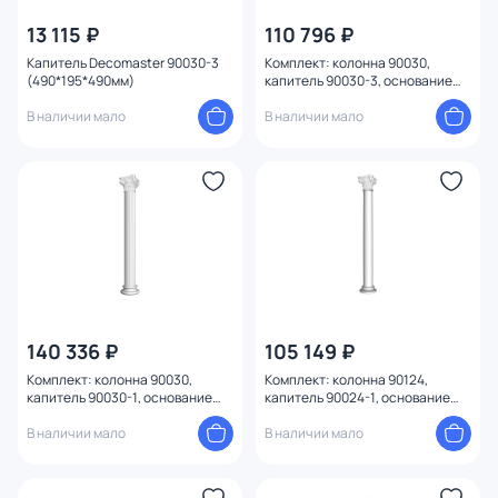
13 115 ₽
110 796 ₽
Капитель Decomaster 90030-3
Комплект: колонна 90030,
(490*195*490мм)
капитель 90030-3, основание
90024-4 Decomaster 90030-
В наличии мало
SET3
В наличии мало
140 336 ₽
105 149 ₽
Комплект: колонна 90030,
Комплект: колонна 90124,
капитель 90030-1, основание
капитель 90024-1, основание
90024-4 Decomaster 90030-SET1
90024-4 Decomaster 90124-SET1
В наличии мало
В наличии мало