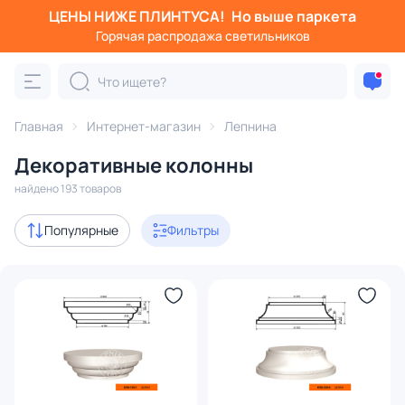
ЦЕНЫ НИЖЕ ПЛИНТУСА!
Но выше паркета
Фильтры
Горячая распродажа светильников
Категория:
Колонны
Главная
Интернет-магазин
Лепнина
капитель
ствол
база
балясины
набором
Декоративные колонны
с 3D-моделями
8
найдено 193 товаров
В наличии
109
Популярные
Фильтры
Доставка
Цена
От
До