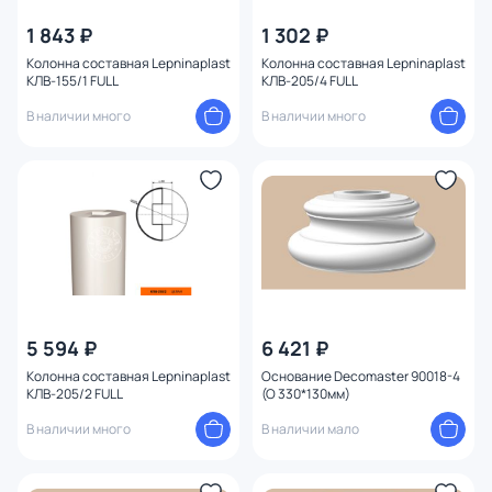
Бренд
1 843 ₽
1 302 ₽
Колонна составная Lepninaplast
Колонна составная Lepninaplast
КЛВ-155/1 FULL
КЛВ-205/4 FULL
Страна
В наличии много
В наличии много
Материал
Назначение
Оформление
Длина (см)
5 594 ₽
6 421 ₽
Глубина (см)
Колонна составная Lepninaplast
Основание Decomaster 90018-4
КЛВ-205/2 FULL
(O 330*130мм)
Ширина (см)
В наличии много
В наличии мало
Высота (см)