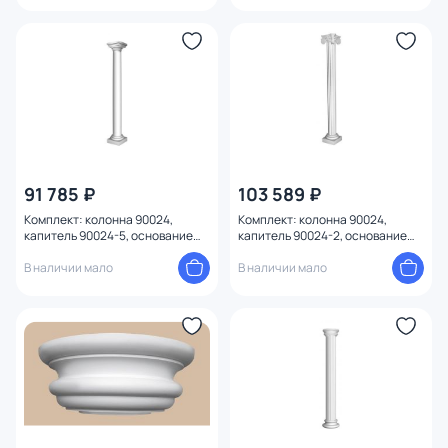
91 785 ₽
103 589 ₽
Комплект: колонна 90024,
Комплект: колонна 90024,
капитель 90024-5, основание
капитель 90024-2, основание
90024-6 Decomaster 90024-
90024-6 Decomaster 90024-
SET8
В наличии мало
SET6
В наличии мало