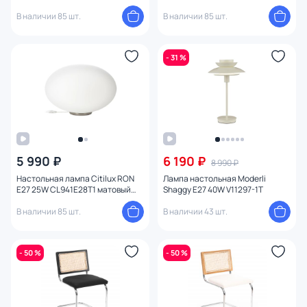
матовый хром
хром
В наличии 85 шт.
В наличии 85 шт.
- 31 %
5 990 ₽
6 190 ₽
8 990 ₽
Настольная лампа Citilux RON
Лампа настольная Moderli
E27 25W CL941E28T1 матовый
Shaggy E27 40W V11297-1T
хром
В наличии 85 шт.
В наличии 43 шт.
- 50 %
- 50 %