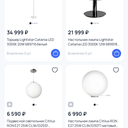
34 999 ₽
21 999 ₽
Торшер Lightstar Catania LED
Настольная лампа Lightstar
3000K 20W 689716 белый
Catania LED 3000K 12W 689918
черный перламутр
В наличии 3 шт.
В наличии 5 шт.
6 590 ₽
6 990 ₽
Подвесной светильник Citilux
Настольная лампа Citilux RON
RON E27 25W CL941D25S1
E27 25W CL941D30T1 матовый