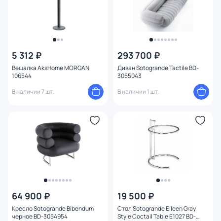
5 312 ₽
293 700 ₽
Вешалка AksHome MORGAN
Диван Sotogrande Tactile BD-
106544
3055043
В наличии 7 шт.
В наличии 1 шт.
64 900 ₽
19 500 ₽
Кресло Sotogrande Bibendum
Стол Sotogrande Eileen Gray
черное BD-3054954
Style Coctail Table E1027 BD-