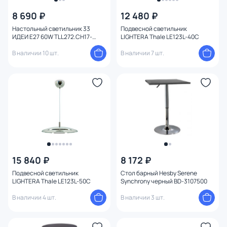
8 690 ₽
12 480 ₽
Настольный светильник 33
Подвесной светильник
ИДЕИ Е27 60W TLL272.CH17-
LIGHTERA Thale LE123L-40C
S32WH
В наличии 10 шт.
В наличии 7 шт.
15 840 ₽
8 172 ₽
Подвесной светильник
Стол барный Hesby Serene
LIGHTERA Thale LE123L-50C
Synchrony черный BD-3107500
В наличии 4 шт.
В наличии 3 шт.