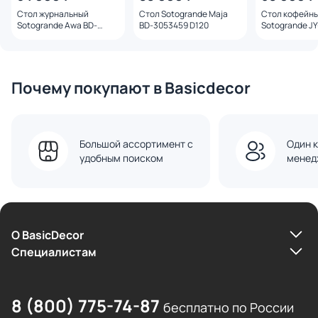
Стол журнальный
Стол Sotogrande Maja
Стол кофейн
Sotogrande Awa BD-
BD-3053459 D120
Sotogrande JY
3054217
3053401
Почему покупают в Basicdecor
Большой ассортимент с
Один к
удобным поиском
менед
О BasicDecor
Cпециалистам
8 (800) 775-74-87
бесплатно по России