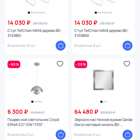
14 030 ₽
14 030 ₽
28 050 ₽
28 050 ₽
Стул TetChair MANI дерево BD-
Стул TetChair MANI дерево BD-
3159861
3159860
В наличии 10 шт.
В наличии 8 шт.
- 60 %
- 20 %
6 300 ₽
64 480 ₽
15 645 ₽
80 600 ₽
Подвесной светильник Cloyd
Зеркало настенное в раме Garda
ERMA E27 10W 11397
Decor матовый никель BD-
3145046
В наличии 2 шт.
В наличии 5 шт.