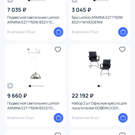
Цена
7 035 ₽
3 045 ₽
Подвесной светильник Lumion
Бра Lumion ARMINA E27 1*60W
От
До
ARMINA E27 1*60W 8321/1C
8321/1W MODERNI
MODERNI
В наличии 118 шт.
В наличии 79 шт.
Бренд
Цвет
Стиль
Страна
9 660 ₽
22 192 ₽
Материал
Подвесной светильник Lumion
Набор 2 шт Офисное кресло для
ARMINA E27 1*60W 8322/1C
посетителей DOBRIN CODY,
MODERNI
чёрный BD-3205953
Размер
В наличии 12 шт.
В наличии 34 шт.
Высота (мм)