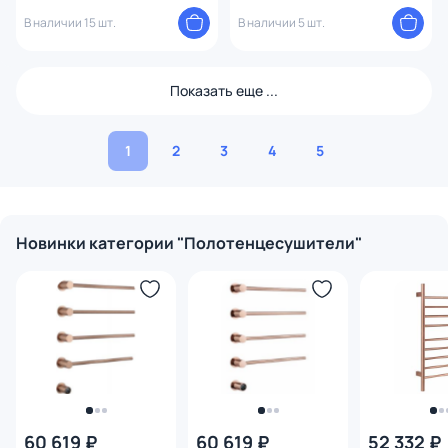
Классик DMT 109-6 50x80 EK R
Калипсо П10 500x800 АБР ER
В наличии 15 шт.
В наличии 5 шт.
Показать еще ...
1
2
3
4
5
Новинки категории "Полотенцесушители"
60 619 ₽
60 619 ₽
52 332 ₽