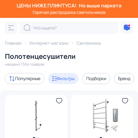
ЦЕНЫ НИЖЕ ПЛИНТУСА!
Но выше паркета
Фильтры
Горячая распродажа светильников
Категория:
Полотенцесушители
Главная
Интернет-магазин
Сантехника
водяной
электрический
с боковым подключением
Полотенцесушители
с 3D-моделями
21
найдено 1 554 товаров
В наличии
1050
Популярные
Фильтры
Подборки
Бренд
Доставка
Цена
От
До