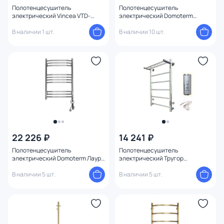
Полотенцесушитель
Полотенцесушитель
электрический Vincea VTD-
электрический Domoterm
1S1CGE 43x60, графит, таймер
Классик DMT 109-5 40x60 EK R
В наличии 1 шт.
В наличии 10 шт.
22 226 ₽
14 241 ₽
Полотенцесушитель
Полотенцесушитель
электрический Domoterm Лаура
электрический Тругор
П10 500x800 ER
АспектПэксп1П/805032
В наличии 5 шт.
В наличии 5 шт.