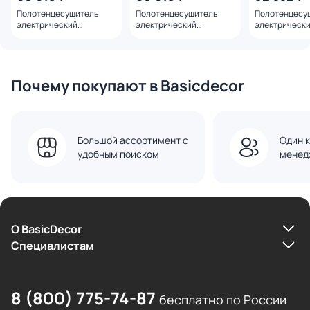
Полотенцесушитель
Полотенцесушитель
Полотенцесу
электрический
электрический
электрическ
встраиваемый WONZON
встраиваемый WONZON
& WOGHAND B
& WOGHAND HAMBURG,
& WOGHAND HAMBURG,
брашированн
брашированное розовое
Розовое золото WW-
золото WW-A
золото WW-AL314-BRG
AL314-RG
Почему покупают в Basicdecor
Большой ассортимент с
Один к
удобным поиском
менед
О BasicDecor
Cпециалистам
8 (800) 775-74-87
бесплатно по России