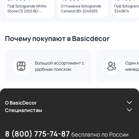
Пуф Sotogrande White
Оттоманка Sotogrande
Пуф Sotogrand
Stone CE 2055 BD-
Camelot BD-3240935
3240874
3241019
Почему покупают в Basicdecor
Большой ассортимент с
Один к
удобным поиском
менед
О BasicDecor
Cпециалистам
8 (800) 775-74-87
бесплатно по России