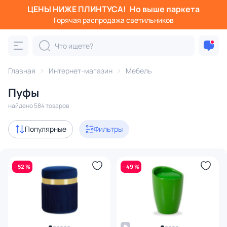
ЦЕНЫ НИЖЕ ПЛИНТУСА!
Но выше паркета
Фильтры
Горячая распродажа светильников
Категория:
Пуфы
Главная
Интернет-магазин
Мебель
мягкие
для прихожей
с ящиками
дизайнерские
Пуфы
Акции
66
найдено 584 товаров
с 3D-моделями
1
Популярные
Фильтры
В наличии
222
- 52 %
- 49 %
Доставка
Цена