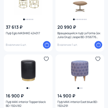
37 613 ₽
20 990 ₽
Пуф Eglo MASHIKE 424017
Вращающийся пуф La Forma (ex
Julia Grup) Jaspe BD-3156776
коричневый
В наличии 4 шт.
В наличии 1 шт.
16 900 ₽
14 900 ₽
Пуф MAK-interior Topper black
Пуф MAK-interior East blue BD-
BD-1924182
1924291