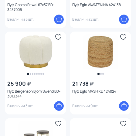
Пуф Cosmo Pawai 67х37 BD-
Пуф Eglo VAVATENINA 424138
3237006
В наличии 5 шт.
В наличии 2 шт.
25 900 ₽
21 738 ₽
Пуф Bergenson Bjorn Swend BD-
Пуф Eglo MASHIKE 424024
3013344
В наличии 3 шт.
В наличии 9 шт.