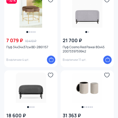
- 32 %
7 079 ₽
21 700 ₽
10 410 ₽
Пуф 34х34х37см BD-2861157
Пуф Cosmo Red Pawai 80х45
2007339759942
В наличии 4 шт.
В наличии 11 шт.
18 600 ₽
31 363 ₽