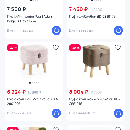
7 500 ₽
7 460 ₽
11 840 ₽
Пуф MAK-interior Pearl Adorn
Пуф 40х40х46см BD-2861173
Beige BD-3231354
В наличии 20 шт.
В наличии 3 шт.
- 37 %
- 32 %
6 924 ₽
8 004 ₽
10 990 ₽
11 770 ₽
Пуф с крышкой 35х34х35см BD-
Пуф с крышкой 41х40х45см BD-
2861207
2861216
В наличии 6 шт.
В наличии 10 шт.