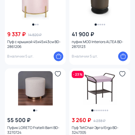
9 337 ₽
41 900 ₽
14 820 ₽
Пуф с крышкой 45х45х43см BD-
пуфик MOD Interiors ALTEA BD-
2861206
2870123
В наличии 5 шт.
В наличии 5 шт.
- 23 %
55 500 ₽
3 260 ₽
4 238 ₽
Пуфик LORETO Fratelli Barri BD-
Пуф TetChair Эрго/Ergo BD-
3270724
3247305