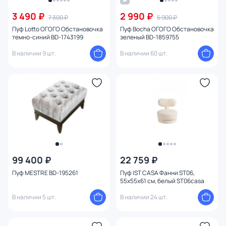
От
До
3 490 ₽
2 990 ₽
7 300 ₽
5 900 ₽
Пуф Lotto ОГОГО Обстановочка
Пуф Bocha ОГОГО Обстановочка
темно-синий BD-1743199
зеленый BD-1859755
Бренд
В наличии 9 шт.
В наличии 60 шт.
Цвет
Стиль
Страна
Материал
99 400 ₽
22 759 ₽
Размер
Пуф MESTRE BD-195261
Пуф IST CASA Фанни ST06,
55х55х61 см, белый ST06casa
Тип помещения
В наличии 5 шт.
В наличии 24 шт.
Назначение