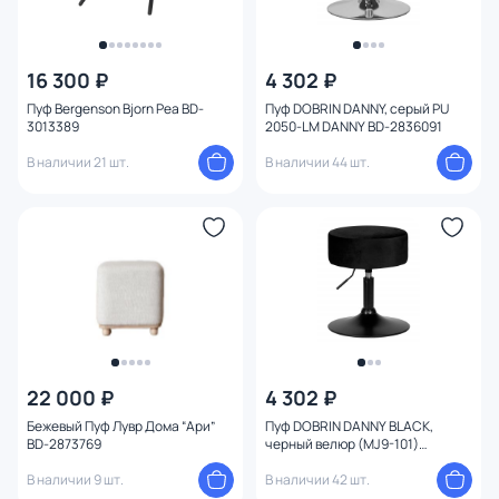
16 300 ₽
4 302 ₽
Пуф Bergenson Bjorn Pea BD-
Пуф DOBRIN DANNY, серый PU
3013389
2050-LM DANNY BD-2836091
В наличии 21 шт.
В наличии 44 шт.
22 000 ₽
4 302 ₽
Бежевый Пуф Лувр Дома “Ари”
Пуф DOBRIN DANNY BLACK,
BD-2873769
черный велюр (MJ9-101)
2050_BlackBase-LM DANNY
В наличии 9 шт.
BLACK BD-2836092
В наличии 42 шт.