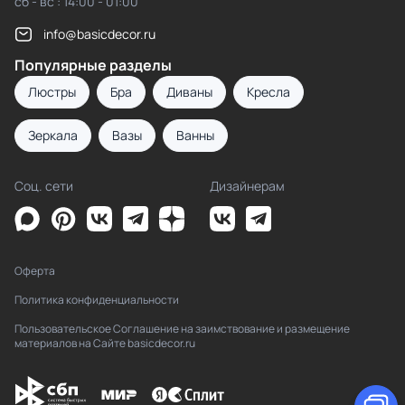
сб - вс : 14:00 - 01:00
info@basicdecor.ru
Популярные разделы
Люстры
Бра
Диваны
Кресла
Зеркала
Вазы
Ванны
Соц. сети
Дизайнерам
Оферта
Политика конфиденциальности
Пользовательское Соглашение на заимствование и размещение
материалов на Сайте basicdecor.ru