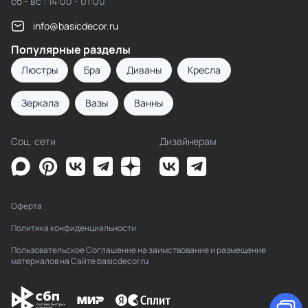
сб - вс : 14:00 - 01:00
info@basicdecor.ru
Популярные разделы
Люстры
Бра
Диваны
Кресла
Зеркала
Вазы
Ванны
Соц. сети
Дизайнерам
Оферта
Политика конфиденциальности
Пользовательское Соглашение на заимствование и размещение
материалов на Сайте basicdecor.ru