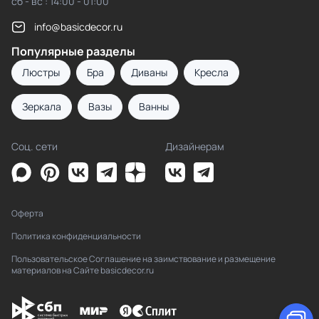
сб - вс : 14:00 - 01:00
info@basicdecor.ru
Популярные разделы
Люстры
Бра
Диваны
Кресла
Зеркала
Вазы
Ванны
Соц. сети
Дизайнерам
Оферта
Политика конфиденциальности
Пользовательское Соглашение на заимствование и размещение
материалов на Сайте basicdecor.ru