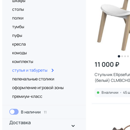
шкафы
столы
полки
тумбы
пуфы
кресла
комоды
комплекты
11 000 ₽
стулья и табуреты
Стульчик Ellipsefur
пеленальные столики
(белый) CLMBCH0
оформление игровой зоны
В наличии
•
45 ш
премиум-класс
В наличии
11
Доставка