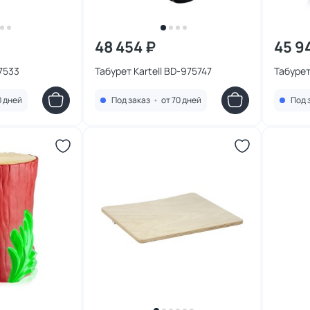
48 454 ₽
45 9
77533
Табурет Kartell BD-975747
Табурет
0 дней
Под заказ
•
от 70 дней
Под 