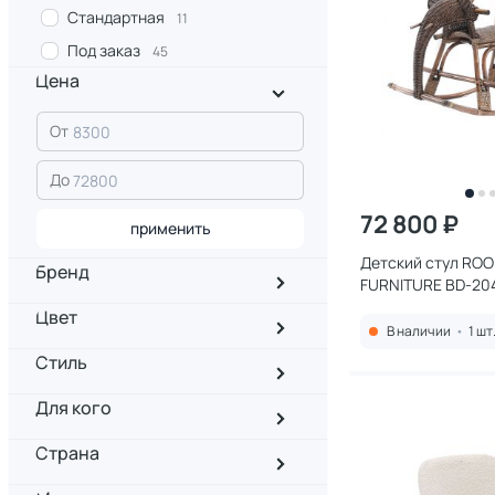
Стандартная
11
Под заказ
45
Цена
От
До
72 800 ₽
применить
Детский стул RO
Бренд
FURNITURE BD-20
Цвет
В наличии
•
1 шт
Стиль
Для кого
Страна