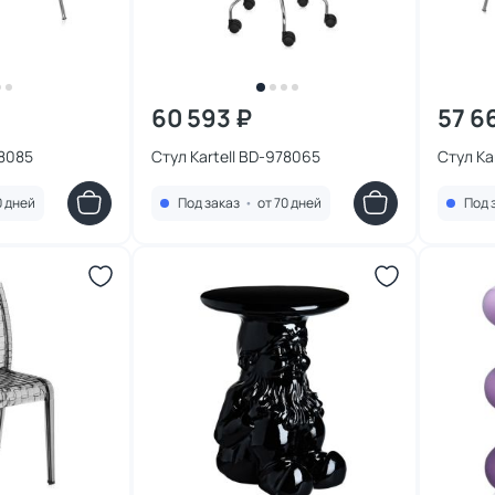
60 593 ₽
57 6
78085
Стул Kartell BD-978065
Стул Ka
0 дней
Под заказ
•
от 70 дней
Под 