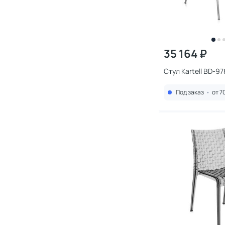
35 164 ₽
Стул Kartell BD-9
Под заказ
•
от 7