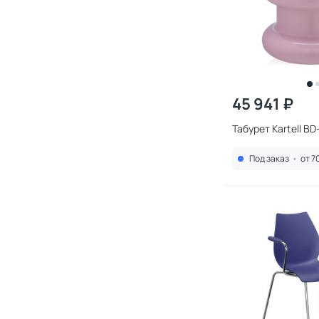
45 941 ₽
Табурет Kartell B
Под заказ
•
от 7