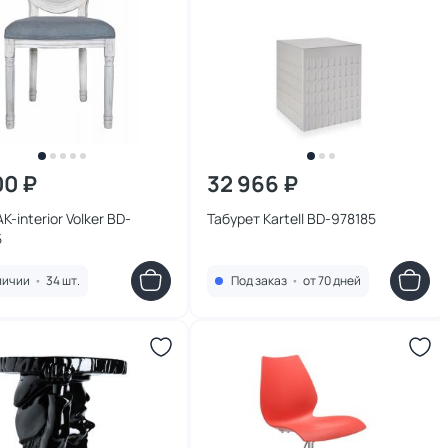
00 ₽
32 966 ₽
K-interior Volker BD-
Табурет Kartell BD-978185
5
личии
•
34 шт.
Под заказ
•
от 70 дней