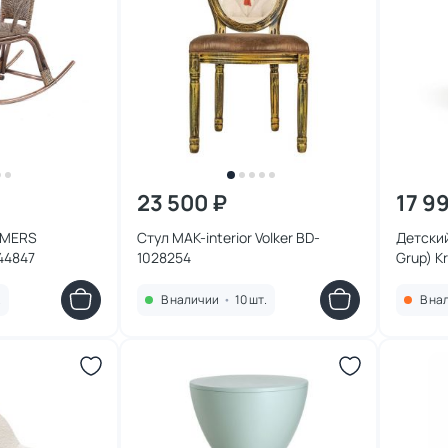
23 500 ₽
17 9
OMERS
Стул MAK-interior Volker BD-
Детский
44847
1028254
Grup) K
.
В наличии
•
10 шт.
В на