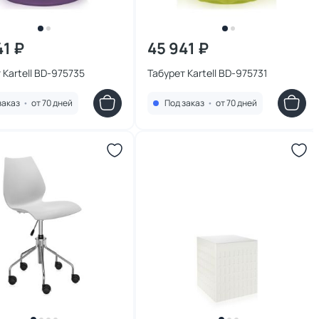
41 ₽
45 941 ₽
 Kartell BD-975735
Табурет Kartell BD-975731
заказ
•
от 70 дней
Под заказ
•
от 70 дней