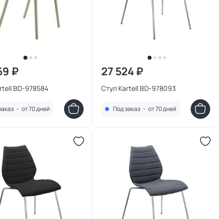
69 ₽
27 524 ₽
rtell BD-978584
Стул Kartell BD-978093
заказ
•
от 70 дней
Под заказ
•
от 70 дней