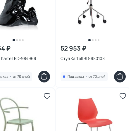
54 ₽
52 953 ₽
 Kartell BD-984969
Стул Kartell BD-980108
заказ
•
от 70 дней
Под заказ
•
от 70 дней