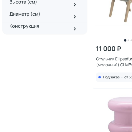
Высота (см)
Диаметр (см)
Конструкция
11 000 ₽
Стульчик Ellipsefur
(молочный) CLMB
Под заказ
•
от 3