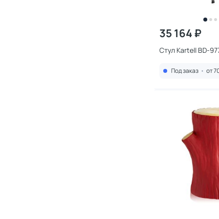
35 164 ₽
Стул Kartell BD-9
Под заказ
•
от 7