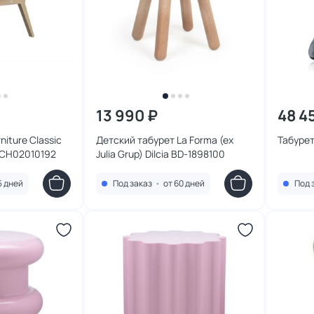
13 990 ₽
48 4
niture Classic
Детский табурет La Forma (ex
Табурет
CH02010192
Julia Grup) Dilcia BD-1898100
5 дней
Под заказ
•
от 60 дней
Под 