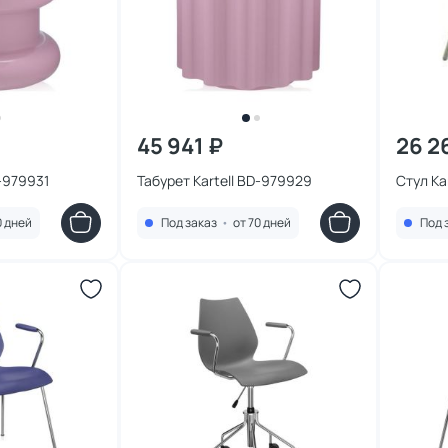
45 941 ₽
26 2
D-979931
Табурет Kartell BD-979929
Стул Ka
0 дней
Под заказ
•
от 70 дней
Под 