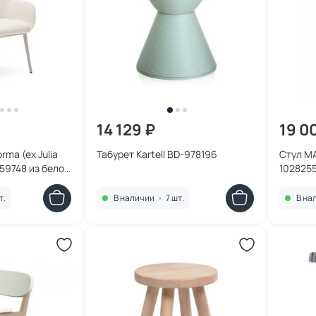
14 129 ₽
19 0
rma (ex Julia
Табурет Kartell BD-978196
Стул MA
59748 из белой
102825
жевыми
ми
т.
В наличии
•
7 шт.
В на