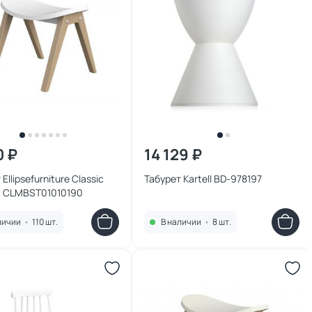
0 ₽
14 129 ₽
Ellipsefurniture Classic
Табурет Kartell BD-978197
) CLMBST01010190
личии
•
110 шт.
В наличии
•
8 шт.