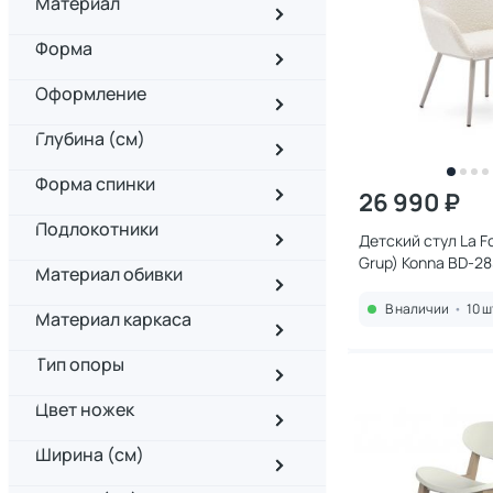
Материал
Форма
Оформление
Глубина (см)
Форма спинки
26 990 ₽
Подлокотники
Детский стул La Fo
Grup) Konna BD-28
Материал обивки
ткани букле с бе
стальными ножка
В наличии
•
10 ш
Материал каркаса
Тип опоры
Цвет ножек
Ширина (см)