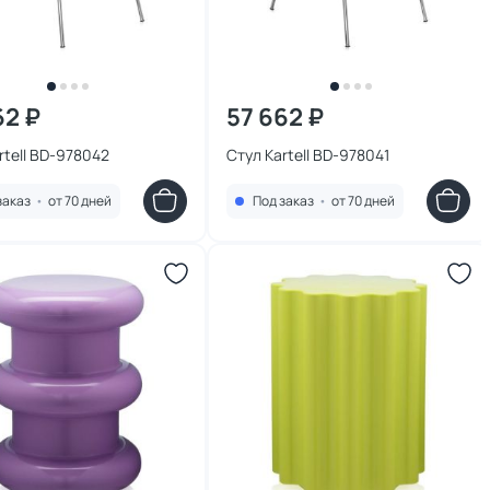
62 ₽
57 662 ₽
rtell BD-978042
Стул Kartell BD-978041
заказ
•
от 70 дней
Под заказ
•
от 70 дней