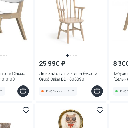
25 990 ₽
8 30
niture Classic
Детский стул La Forma (ex Julia
Табурет 
1010190
Grup) Daisa BD-1898099
(белый
т.
В наличии
•
3 шт.
В на