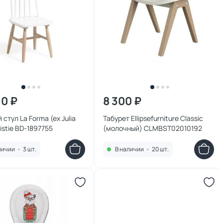
90 ₽
8 300 ₽
 стул La Forma (ex Julia
Табурет Ellipsefurniture Сlassic
ristie BD-1897755
(молочный) CLMBST02010192
личии
•
3 шт.
В наличии
•
20 шт.