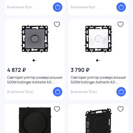
022BK черный
022GD золото
В наличии 9 шт.
В наличии 9 шт.
4 872 ₽
3 790 ₽
Светорегулятор универсальный
Светорегулятор универсальный
500W Kollinger Asthetik AS-
500W Kollinger Asthetik AS-
022GY серый
022WH белый
В наличии 10 шт.
В наличии 10 шт.