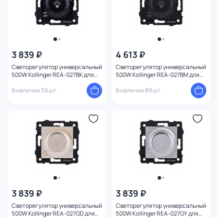
3 839 ₽
4 613 ₽
Светорегулятор универсальный
Светорегулятор универсальный
500W Kollinger REA-027BK для
500W Kollinger REA-027BM для
Aspekt, Eleganz, Reflex черный
Aspekt, Eleganz, Reflex черный
В наличии 39 шт.
матовый
В наличии 89 шт.
3 839 ₽
3 839 ₽
Светорегулятор универсальный
Светорегулятор универсальный
500W Kollinger REA-027GD для
500W Kollinger REA-027GY для