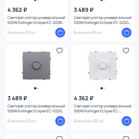
4 362 ₽
3 489 ₽
Светорегулятор универсальный
Светорегулятор универсальный
500W Kollinger Eclipse EC-022BK
500W Kollinger Eclipse EC-022GD
черный матовый
золото
В наличии 52 шт.
В наличии 55 шт.
3 489 ₽
4 362 ₽
Светорегулятор универсальный
Светорегулятор универсальный
500W Kollinger Eclipse EC-022GY
500W Kollinger Eclipse EC-
серый
022WG белый глянцевый
В наличии 56 шт.
В наличии 100 шт.