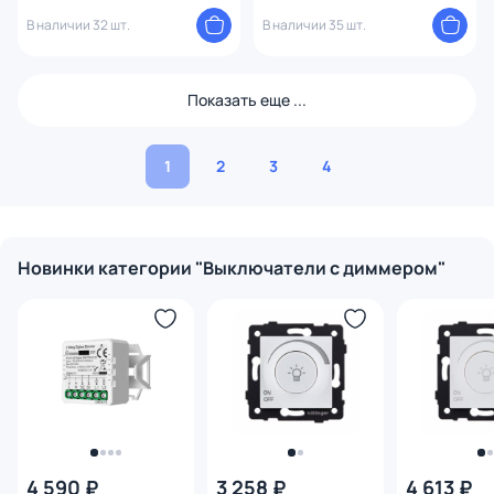
Aspekt, Eleganz, Reflex золото
Aspekt, Eleganz, Reflex серый
В наличии 32 шт.
В наличии 35 шт.
Показать еще ...
1
2
3
4
Новинки категории "Выключатели с диммером"
4 590 ₽
3 258 ₽
4 613 ₽