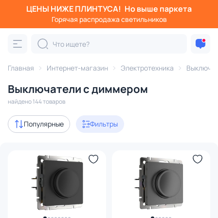
ЦЕНЫ НИЖЕ ПЛИНТУСА!
Но выше паркета
Фильтры
Горячая распродажа светильников
Категория:
Выключатели
Главная
Интернет-магазин
Электротехника
Выключа
диммеры
Выключатели с диммером
с 3D-моделями
8
найдено 144 товаров
В наличии
128
Популярные
Фильтры
Доставка
Цена
От
До