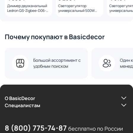
Диммер двухканальный
Светорегулятор
Светорегуля
Ledron QS-Zigbee-D06-
универсальный 500W
универсальн
TRIAC-2C 00000019223
Kollinger REA-027WH для
Kollinger RE
Aspekt, Eleganz, Reflex
Aspekt, Elegan
белый
белый матов
Почему покупают в Basicdecor
Большой ассортимент с
Один к
удобным поиском
менед
О BasicDecor
Cпециалистам
8 (800) 775-74-87
бесплатно по России