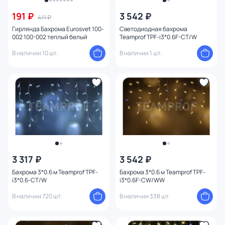
Страна
191 ₽
3 542 ₽
411 ₽
Гирлянда Бахрома Eurosvet 100-
Светодиодная бахрома
002 100-002 теплый белый
Teamprof TPF-i3*0.6F-CT/W
Высота (мм)
В наличии 10 шт.
В наличии 1 шт.
Длина (мм)
Цвет свечения
Степень пыле-влагозащиты
3 317 ₽
3 542 ₽
Бахрома 3*0.6 м Teamprof TPF-
Бахрома 3*0.6 м Teamprof TPF-
i3*0.6-CT/W
i3*0.6F-CW/WW
В наличии 720 шт.
В наличии 338 шт.