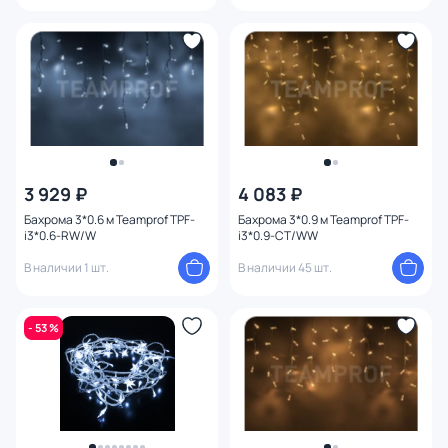
3 929 ₽
4 083 ₽
Бахрома 3*0.6 м Teamprof TPF-
Бахрома 3*0.9 м Teamprof TPF-
i3*0.6-RW/W
i3*0.9-CT/WW
В наличии 1 шт.
В наличии 45 шт.
- 53 %