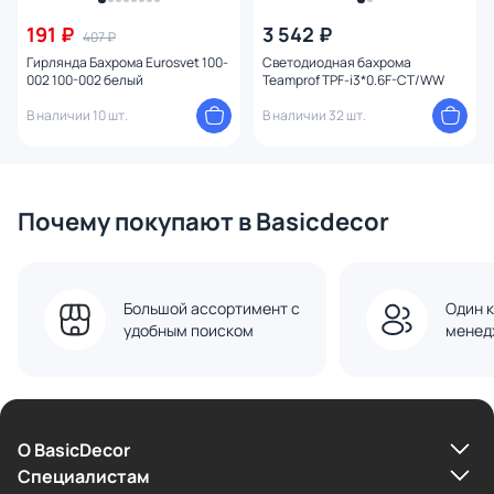
191 ₽
3 542 ₽
407 ₽
Гирлянда Бахрома Eurosvet 100-
Светодиодная бахрома
002 100-002 белый
Teamprof TPF-i3*0.6F-CT/WW
В наличии 10 шт.
В наличии 32 шт.
Почему покупают в Basicdecor
Большой ассортимент с
Один к
удобным поиском
менед
О BasicDecor
Cпециалистам