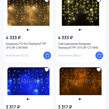
4 333 ₽
4 333 ₽
Бахрома 3*0.9 м Teamprof TPF-
Светодиодная бахрома
i3*0.9F-CW/WW
Teamprof TPF-i3*0.9F-CT/WW
В наличии 107 шт.
В наличии 285 шт.
3 317 ₽
3 317 ₽