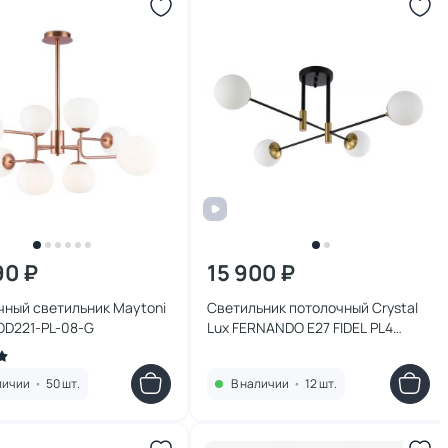
90 ₽
15 900 ₽
чный светильник Maytoni
Светильник потолочный Crystal
OD221-PL-08-G
Lux FERNANDO E27 FIDEL PL4
BLACK
личии
•
50 шт.
В наличии
•
12 шт.