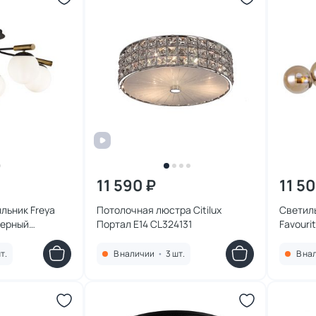
11 590 ₽
11 5
льник Freya
Потолочная люстра Citilux
Светил
Портал E14 CL324131
Favouri
2344-6
т.
В наличии
•
3 шт.
В на