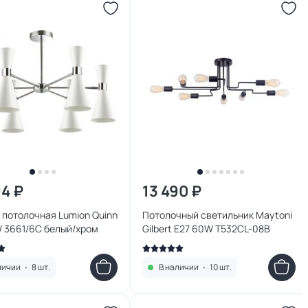
94 ₽
13 490 ₽
 потолочная Lumion Quinn
Потолочный светильник Maytoni
W 3661/6C белый/хром
Gilbert E27 60W T532CL-08B
личии
•
8 шт.
В наличии
•
10 шт.