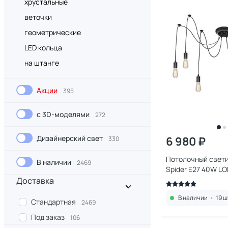
хрустальные
веточки
геометрические
LED кольца
на штанге
Акции
395
с 3D-моделями
272
Дизайнерский свет
6 980 ₽
330
Потолочный светил
В наличии
2469
Spider E27 40W LO
Доставка
В наличии
•
19 ш
Стандартная
2469
Под заказ
106