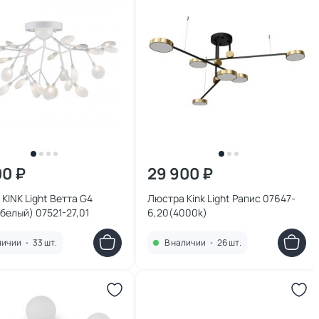
00 ₽
29 900 ₽
KINK Light Ветта G4
Люстра Kink Light Рапис 07647-
белый) 07521-27,01
6,20(4000k)
личии
•
33 шт.
В наличии
•
26 шт.