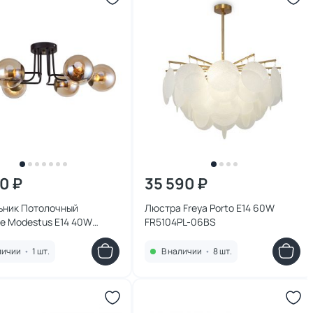
00 ₽
35 590 ₽
ьник Потолочный
Люстра Freya Porto E14 60W
te Modestus E14 40W
FR5104PL-06BS
U
личии
•
1 шт.
В наличии
•
8 шт.