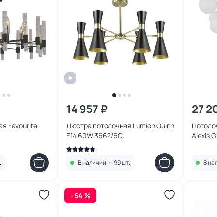
14 957 ₽
27 2
я Favourite
Люстра потолочная Lumion Quinn
Потолоч
E14 60W 3662/6C
Alexis 
.
В наличии
•
99 шт.
В на
- 54 %