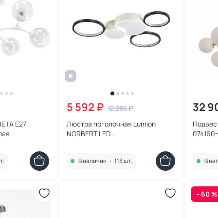
5 592 ₽
32 9
12 235 ₽
BETA E27
Люстра потолочная Lumion
Подвес 
лая
NORBERT LED
074160-
(теплый,белый,холодный)
5253/80CL
т.
В наличии
•
113 шт.
В на
- 60 %