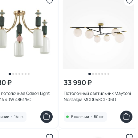
80 ₽
33 990 ₽
потолочная Odeon Light
Потолочный светильник Maytoni
14 40W 4861/5C
Nostalgia MOD048CL-06G
личии
•
14 шт.
В наличии
•
50 шт.