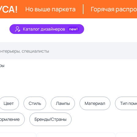
УСА!
Но выше паркета
Горячая распр
Каталог дизайнеров
ры
Цвет
Стиль
Лампы
Материал
Тип по
ормление
Бренды/Страны