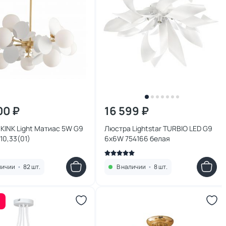
00 ₽
16 599 ₽
KINK Light Матиас 5W G9
Люстра Lightstar TURBIO LED G9
10,33(01)
6х6W 754166 белая
личии
•
82 шт.
В наличии
•
8 шт.