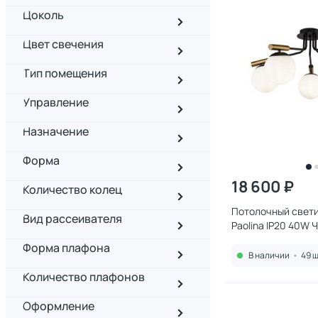
Цоколь
Цвет свечения
Тип помещения
Управление
Назначение
Форма
18 600 ₽
Количество колец
Потолочный свети
Вид рассеивателя
Paolina IP20 40W Черный
FR5011CL-05B
Форма плафона
В наличии
•
49 ш
Количество плафонов
Оформление