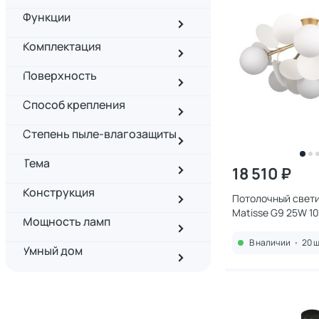
Функции
Комплектация
Поверхность
Способ крепления
Степень пыле-влагозащиты
Тема
18 510 ₽
Конструкция
Потолочный светил
Matisse G9 25W 1
Мощность ламп
В наличии
•
20 ш
Умный дом