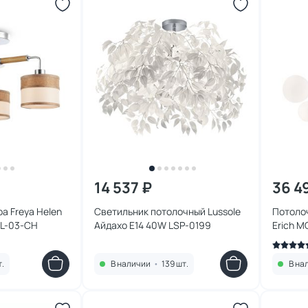
14 537 ₽
36 4
а Freya Helen
Светильник потолочный Lussole
Потоло
PL-03-CH
Айдахо E14 40W LSP-0199
Erich M
т.
В наличии
•
139 шт.
В на