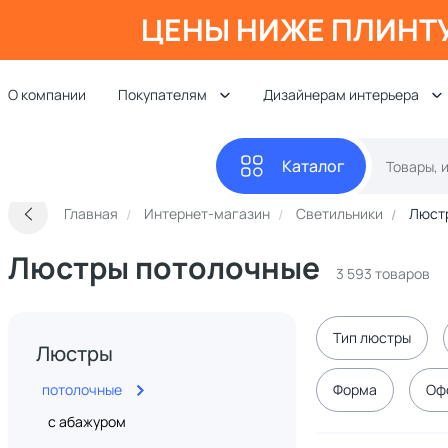
ЦЕНЫ НИЖЕ ПЛИНТ
О компании
Покупателям
Дизайнерам интерьера
Каталог
Главная
Интернет-магазин
Светильники
Люст
Люстры потолочные
3 593 товаров
Тип люстры
Люстры
потолочные
Форма
Оф
с абажуром