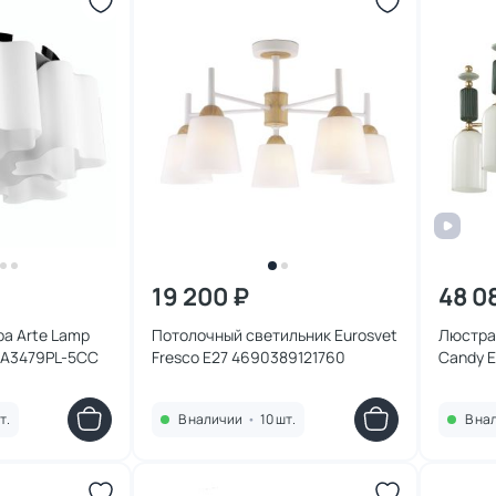
19 200 ₽
48 0
а Arte Lamp
Потолочный светильник Eurosvet
Люстра 
7 40W A3479PL-5CC
Fresco E27 4690389121760
Candy E
т.
В наличии
•
10 шт.
В на