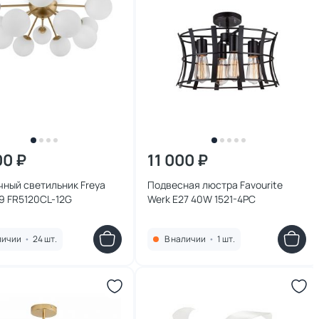
00 ₽
11 000 ₽
ный светильник Freya
Подвесная люстра Favourite
G9 FR5120CL-12G
Werk E27 40W 1521-4PC
личии
•
24 шт.
В наличии
•
1 шт.