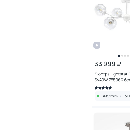
33 999 ₽
Люстра Lightstar 
6x40W 785066 бе
В наличии
•
73 ш