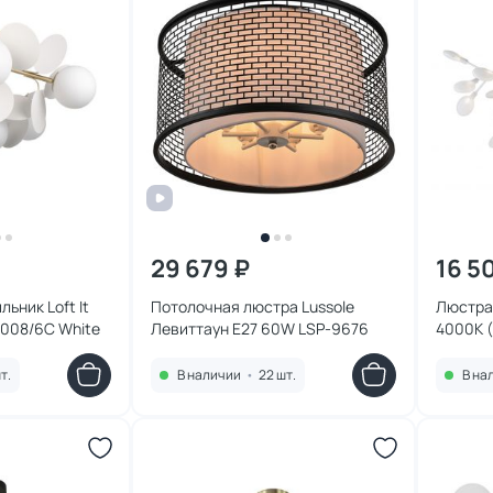
29 679 ₽
16 5
ьник Loft It
Потолочная люстра Lussole
Люстра 
0008/6C White
Левиттаун E27 60W LSP-9676
4000К (
т.
В наличии
•
22 шт.
В на