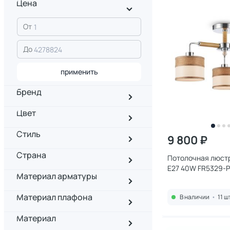
Цена
От
До
применить
Бренд
Цвет
Стиль
9 800 ₽
Страна
Потолочная люстр
E27 40W FR5329-
Материал арматуры
Материал плафона
В наличии
•
11 ш
Материал