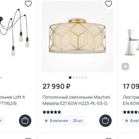
27 990 ₽
17 0
ьник Loft It
Потолочный светильник Maytoni
Люстра
FT1162/6
Messina E27 60W H223-PL-03-G
E14 60
т.
В наличии
•
25 шт.
В на