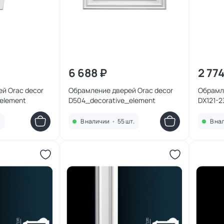
6 688 ₽
2 774
й Orac decor
Обрамление дверей Orac decor
Обрамл
element
D504_decorative_element
DX121-2
.
В наличии
•
55 шт.
В на