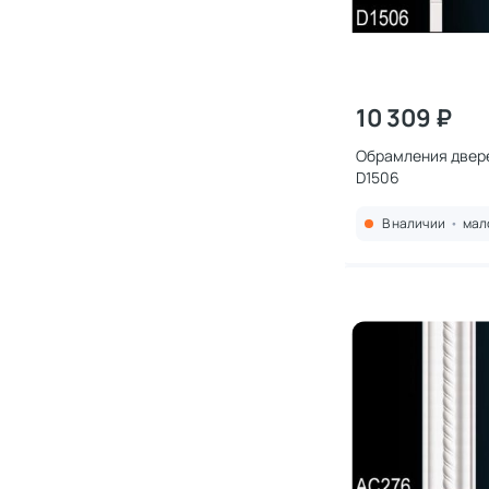
10 309 ₽
Обрамления двере
D1506
В наличии
•
мал