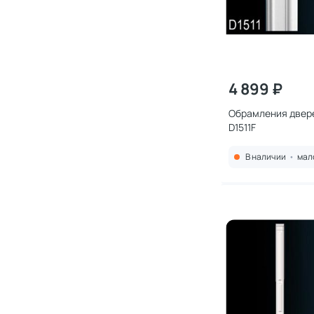
4 899 ₽
Обрамления двере
D1511F
В наличии
•
мал