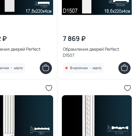
2 ₽
7 869 ₽
ения дверей Perfect
Обрамления дверей Perfect
D1507
личии
•
мало
В наличии
•
мало