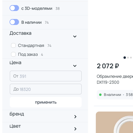
с 3D-моделями
38
В наличии
74
Доставка
Стандартная
74
Под заказ
4
Цена
2 072 ₽
От
Обрамление двере
DX119-2300
До
В наличии
•
3 58
применить
Бренд
Цвет