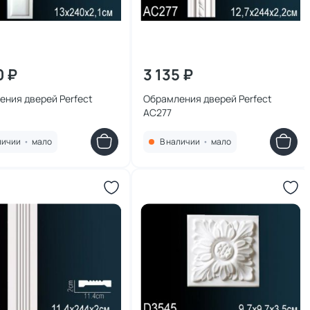
0 ₽
3 135 ₽
ения дверей Perfect
Обрамления дверей Perfect
AC277
личии
•
мало
В наличии
•
мало