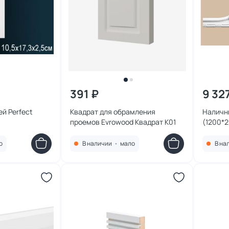
391 ₽
9 32
й Perfect
Квадрат для обрамления
Наличн
проемов Evrowood Квадрат K01
(1200*
о
В наличии
•
мало
В на