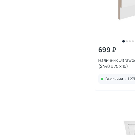
699 ₽
Наличник Ultrawo
(2440 х 75 х 15)
В наличии
•
1 27