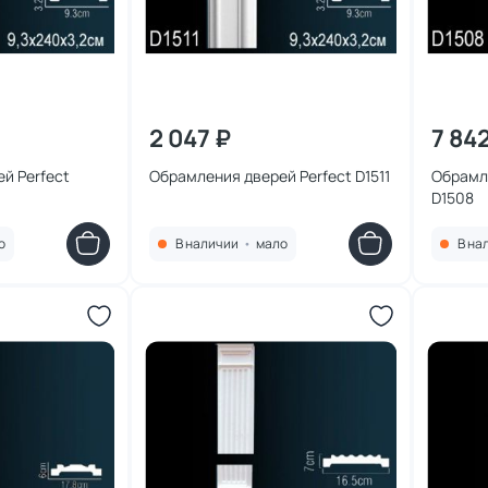
2 047 ₽
7 84
й Perfect
Обрамления дверей Perfect D1511
Обрамл
D1508
о
В наличии
•
мало
В на