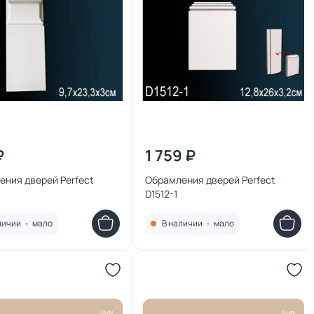
₽
1 759 ₽
ения дверей Perfect
Обрамления дверей Perfect
D1512-1
личии
•
мало
В наличии
•
мало