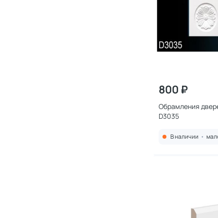
800 ₽
Обрамления двере
D3035
В наличии
•
мал