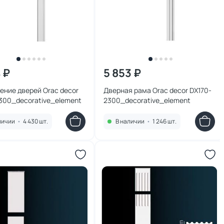
 ₽
5 853 ₽
ение дверей Orac decor
Дверная рама Orac decor DX170-
300_decorative_element
2300_decorative_element
личии
•
4 430 шт.
В наличии
•
1 246 шт.