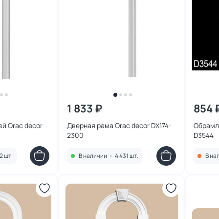
1 833 ₽
854 
й Orac decor
Дверная рама Orac decor DX174-
Обрамл
2300
D3544
2 шт.
В наличии
•
4 431 шт.
В на