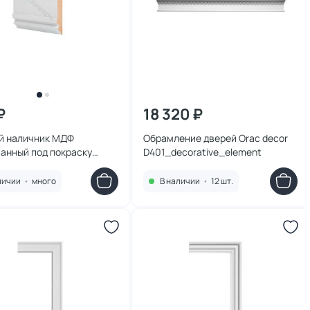
₽
18 320 ₽
й наличник МДФ
Обрамление дверей Orac decor
анный под покраску
D401_decorative_element
 D 2.93.22
личии
•
много
В наличии
•
12 шт.