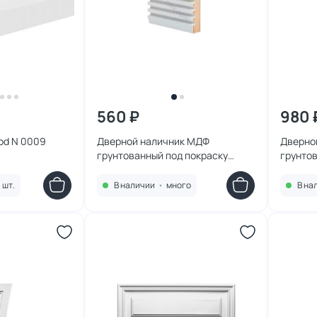
560 ₽
980 
od N 0009
Дверной наличник МДФ
Дверно
грунтованный под покраску
грунтов
Deartio D 5.75.16
Deartio
1 шт.
В наличии
•
много
В на