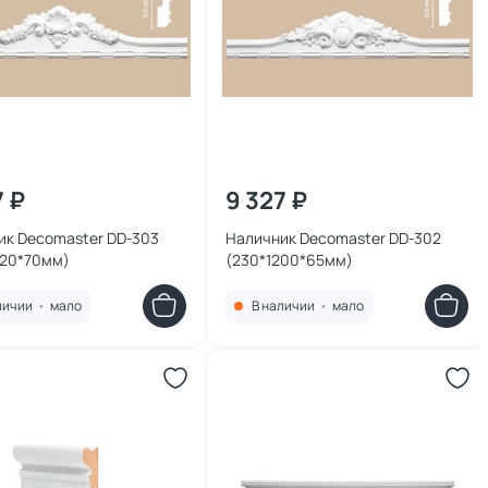
7 ₽
9 327 ₽
ик Decomaster DD-303
Наличник Decomaster DD-302
220*70мм)
(230*1200*65мм)
личии
•
мало
В наличии
•
мало