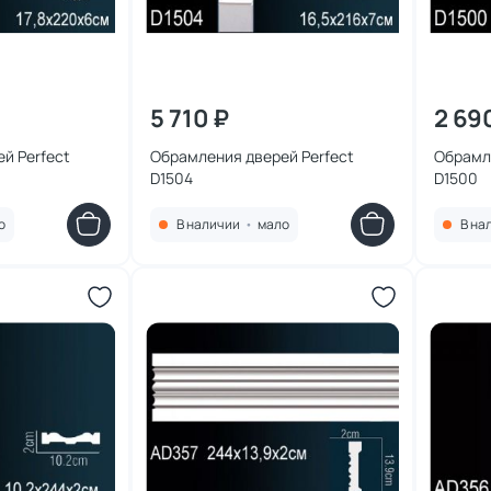
5 710 ₽
2 69
й Perfect
Обрамления дверей Perfect
Обрамл
D1504
D1500
о
В наличии
•
мало
В на