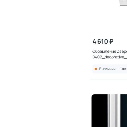
4 610 ₽
Обрамление двере
D402_decorative_
В наличии
•
1 шт