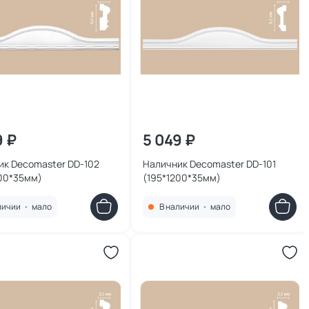
9 ₽
5 049 ₽
ик Decomaster DD-102
Наличник Decomaster DD-101
200*35мм)
(195*1200*35мм)
личии
•
мало
В наличии
•
мало