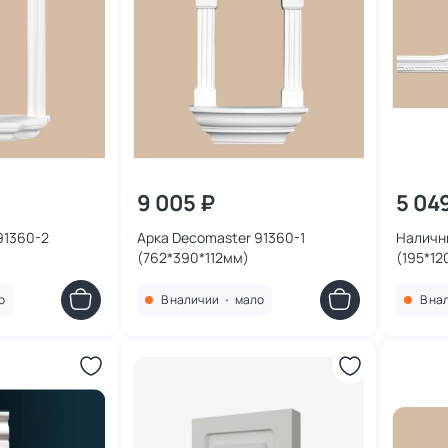
9 005 ₽
5 04
91360-2
Арка Decomaster 91360-1
Наличн
(762*390*112мм)
(195*1
о
В наличии
•
мало
В на