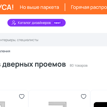
УСА!
Но выше паркета
Горячая распр
Каталог дизайнеров
мления
в дверных проемов
80 товаров