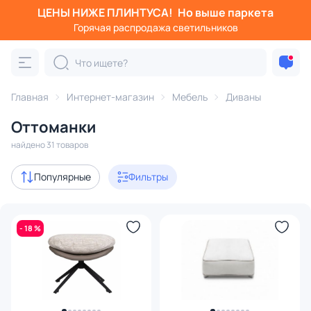
ЦЕНЫ НИЖЕ ПЛИНТУСА!
Но выше паркета
Фильтры
Горячая распродажа светильников
Категория:
Диваны
Главная
Интернет-магазин
Мебель
Диваны
прямые
угловые
оттоманки
тахты, софы, кушетки
Оттоманки
Акции
4
найдено 31 товаров
В наличии
26
Популярные
Фильтры
Доставка
- 18 %
Цена
От
До