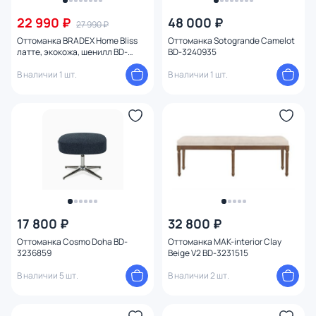
Бренд
22 990 ₽
48 000 ₽
27 990 ₽
Оттоманка BRADEX Home Bliss
Оттоманка Sotogrande Camelot
латте, экокожа, шенилл BD-
BD-3240935
Цвет
3245966
В наличии 1 шт.
В наличии 1 шт.
Стиль
Страна
Материал
Тип помещения
17 800 ₽
32 800 ₽
Форма
Оттоманка Cosmo Doha BD-
Оттоманка MAK-interior Clay
3236859
Beige V2 BD-3231515
Оформление
В наличии 5 шт.
В наличии 2 шт.
Глубина (см)