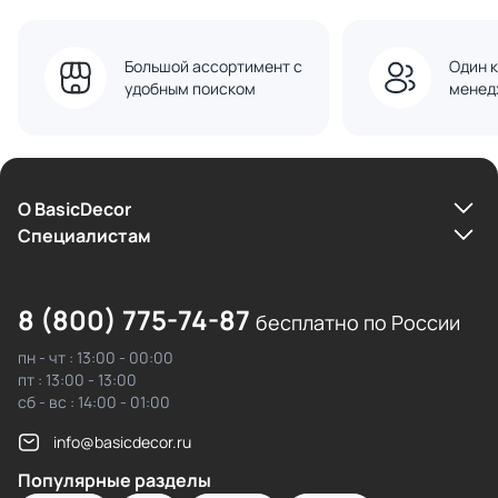
Большой ассортимент с
Один к
удобным поиском
менед
О BasicDecor
Cпециалистам
8 (800) 775-74-87
бесплатно по России
пн - чт : 13:00 - 00:00
пт : 13:00 - 13:00
сб - вс : 14:00 - 01:00
info@basicdecor.ru
Популярные разделы