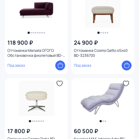
118 900 ₽
24 900 ₽
Оттоманка Marsala ОГОГО
Оттоманка Cosmo Gatto 45х40
Обстановочка фиолетовый BD-
BD-3236700
1959001
Под заказ
Под заказ
17 800 ₽
60 500 ₽
Оттоманка Cosmo Doha BD-
Кушетка MAK-interior Asta BD-