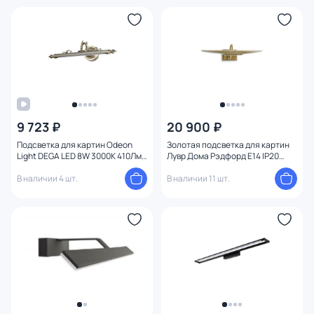
Цвет арматуры
Цвет плафона
Размер
Высота (мм)
9 723 ₽
20 900 ₽
Подсветка для картин Odeon
Золотая подсветка для картин
Light DEGA LED 8W 3000К 410Лм
Лувр Дома Рэдфорд E14 IP20
Ширина (мм)
4917/8WL
40W BD-3241478
В наличии 4 шт.
В наличии 11 шт.
Длина (мм)
Диаметр (мм)
Глубина (мм)
Количество ламп