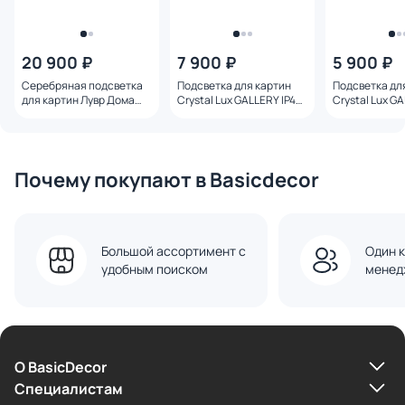
20 900 ₽
7 900 ₽
5 900 ₽
Серебряная подсветка
Подсветка для картин
Подсветка дл
для картин Лувр Дома
Crystal Lux GALLERY IP44
Crystal Lux G
Рэдфорд E14 IP20 40W
LED 3000-4000-6000K 8W
LED 3000-400
BD-3241477
GALLERY A AP8W LED BL
GALLERY B AP
Почему покупают в Basicdecor
Большой ассортимент с
Один к
удобным поиском
менед
О BasicDecor
Cпециалистам