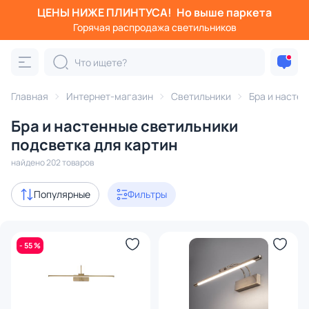
ЦЕНЫ НИЖЕ ПЛИНТУСА!
Но выше паркета
Фильтры
Горячая распродажа светильников
Категория:
Бра и настенные светильники
Главная
Интернет-магазин
Светильники
Бра и насте
ухни
светодиодные
для картин
для зеркал
для ле
Бра и настенные светильники
Акции
4
подсветка для картин
найдено 202 товаров
с 3D-моделями
14
Популярные
Фильтры
Дизайнерский свет
32
В наличии
86
- 55 %
Доставка