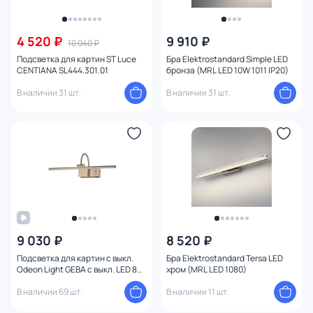
Цена
4 520 ₽
9 910 ₽
От
До
10 040 ₽
Подсветка для картин ST Luce
Бра Elektrostandard Simple LED
CENTIАNA SL444.301.01
бронза (MRL LED 10W 1011 IP20)
Бренд
В наличии 31 шт.
В наличии 31 шт.
Цвет
Стиль
Страна
Материал арматуры
9 030 ₽
8 520 ₽
Подсветка для картин с выкл.
Бра Elektrostandard Tersa LED
Материал плафона
Odeon Light GEBA с выкл. LED 8W
хром (MRL LED 1080)
4000К 420Лм 4911/8WL
В наличии 69 шт.
В наличии 11 шт.
Материал