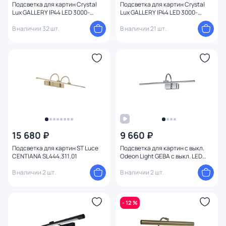
Подсветка для картин Crystal
Подсветка для картин Crystal
Lux GALLERY IP44 LED 3000-
Lux GALLERY IP44 LED 3000-
4000-6000K 12W GALLERY B
4000-6000K 12W GALLERY B
AP12W LED BL
В наличии 32 шт.
AP12W LED CH
В наличии 21 шт.
15 680 ₽
9 660 ₽
Подсветка для картин ST Luce
Подсветка для картин с выкл.
CENTIАNA SL444.311.01
Odeon Light GEBA с выкл. LED
12W 4000К 690Лм 4910/12WL
В наличии 2 шт.
В наличии 2 шт.
- 12 %