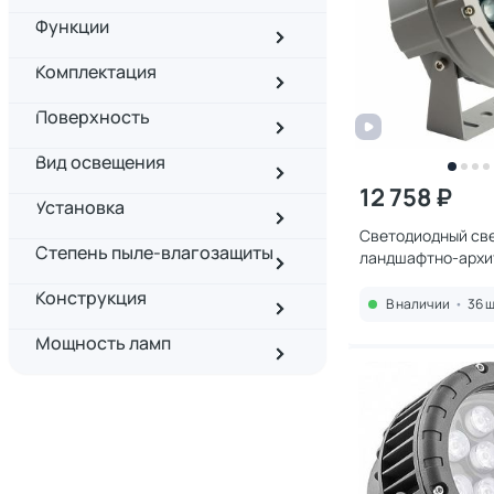
Функции
Комплектация
Поверхность
Вид освещения
12 758 ₽
Установка
Светодиодный св
Степень пыле-влагозащиты
ландшафтно-архи
Feron LL-899 DC
Конструкция
IP65 0,175 м 52105
В наличии
•
36 ш
Мощность ламп