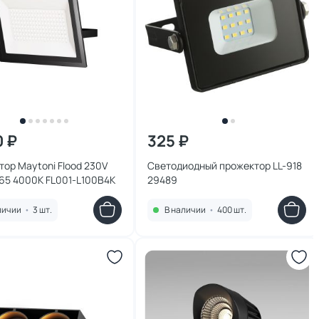
0 ₽
325 ₽
ор Maytoni Flood 230V
Светодиодный прожектор LL-918
65 4000K FL001-L100B4K
29489
личии
•
3 шт.
В наличии
•
400 шт.