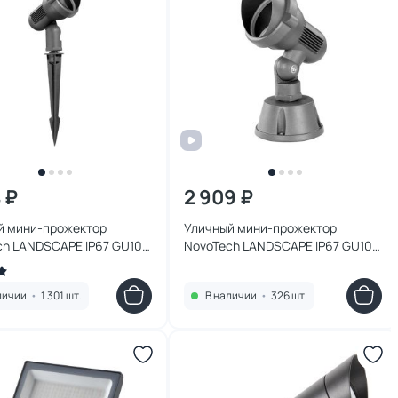
 ₽
2 909 ₽
й мини-прожектор
Уличный мини-прожектор
ch LANDSCAPE IP67 GU10
NovoTech LANDSCAPE IP67 GU10
956 STREET
9W 369955 STREET
личии
•
1 301 шт.
В наличии
•
326 шт.