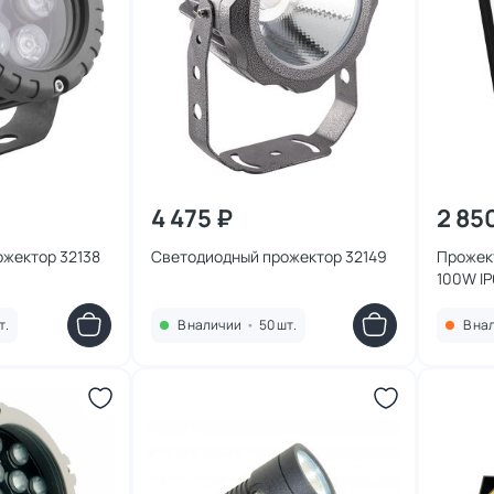
4 475 ₽
2 85
жектор 32138
Светодиодный прожектор 32149
Прожект
100W IP
т.
В наличии
•
50 шт.
В на