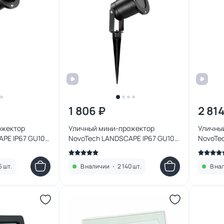
1 806 ₽
2 814
ожектор
Уличный мини-прожектор
Уличны
PE IP67 GU10
NovoTech LANDSCAPE IP67 GU10
NovoTe
T черный
9W 369953 STREET
9W 369
5 шт.
В наличии
•
2 140 шт.
В на