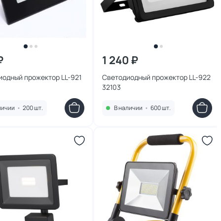
₽
1 240 ₽
иодный прожектор LL-921
Светодиодный прожектор LL-922
32103
личии
•
200 шт.
В наличии
•
600 шт.