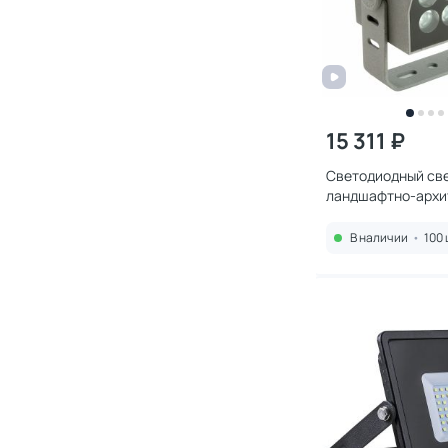
15 311 ₽
Светодиодный св
ландшафтно-архи
Feron LL-897 AC2
6400K IP66 0,155 
В наличии
•
100 