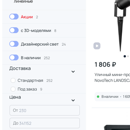
линейные
Акции
2
с 3D-моделями
8
Дизайнерский свет
24
В наличии
252
1 806 ₽
Доставка
Уличный мини-пр
Стандартная
NovoTech LANDSCA
252
9W 369954 STREE
Под заказ
9
Цена
В наличии
•
1 60
От
До