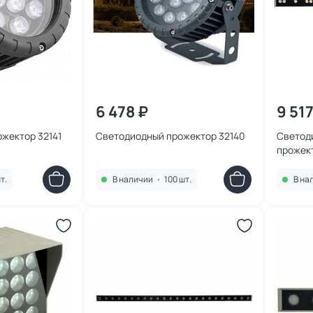
6 478 ₽
9 517
жектор 32141
Светодиодный прожектор 32140
Светод
прожект
т.
В наличии
•
100 шт.
В на