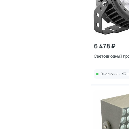
6 478 ₽
Светодиодный про
В наличии
•
93 ш