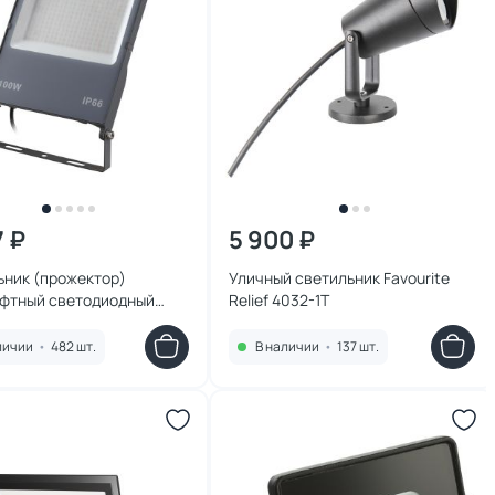
7 ₽
5 900 ₽
ьник (прожектор)
Уличный светильник Favourite
фтный светодиодный
Relief 4032-1T
h ARMIN IP66 LED 100W
темно-серый 0,355 м
личии
•
482 шт.
В наличии
•
137 шт.