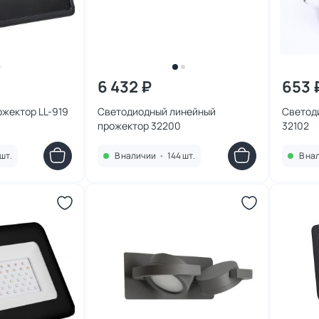
6 432 ₽
653 
жектор LL-919
Светодиодный линейный
Светод
прожектор 32200
32102
шт.
В наличии
•
144 шт.
В на