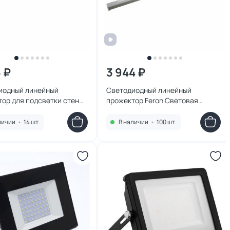
6 ₽
3 944 ₽
иодный линейный
Светодиодный линейный
ор для подсветки стен
прожектор Feron Световая
2700K, 250*40*25mm, 6W
линия, 2700K, 975*30*45mm,
IP65 51564
12W, DC24V, IP65 51568
личии
•
14 шт.
В наличии
•
100 шт.