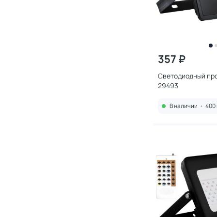
357 ₽
Светодиодный про
29493
В наличии
•
400 