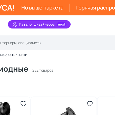
УСА!
Но выше паркета
Горячая распр
Каталог дизайнеров
ые светильники
диодные
282 товаров