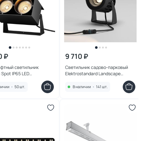
0 ₽
9 710 ₽
фтный светильник
Светильник садово-парковый
 Spot IP65 LED
Elektrostandard Landscape
еплый) 10W 0,12 м
черный 35186/S
-L10GF3K
личии
•
50 шт.
В наличии
•
141 шт.