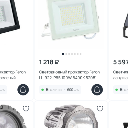
1 218 ₽
5 59
жектор Feron
Светодиодный прожектор Feron
Светил
 зеленый
LL-922 IP65 100W 6400K 52081
ландша
NovoTec
4000K 
шт.
В наличии
•
600 шт.
В на
359827