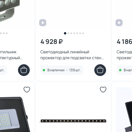
4 928 ₽
4 18
етильник
Светодиодный линейный
Светод
тектурный
прожектор для подсветки стен
прожект
20-240 25W
Feron 2700K, 970*40*25mm, 24W
Feron 
м 51703
DC24V, IP65 51560
DC24V, 
шт.
В наличии
•
139 шт.
В на