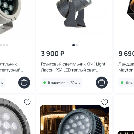
3 900 ₽
9 69
етильник
Грунтовый светильник KINK Light
Ландша
тектурный
Ласси IP54 LED теплый свет
Maytoni
24V 48W RGBW
(3000K) 8W, серый 09328,16
3000К(т
O486FL
т.
В наличии
•
77 шт.
В на