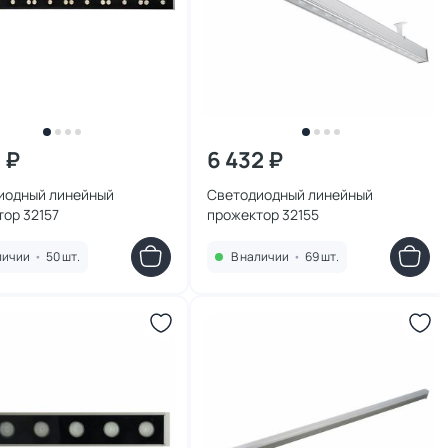
 ₽
6 432 ₽
иодный линейный
Светодиодный линейный
ор 32157
прожектор 32155
личии
•
50 шт.
В наличии
•
69 шт.