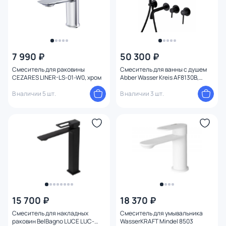
7 990 ₽
50 300 ₽
Смеситель для раковины
Смеситель для ванны с душем
CEZARES LINER-LS-01-W0, хром
Abber Wasser Kreis AF8130B,
черный матовый
В наличии 5 шт.
В наличии 3 шт.
15 700 ₽
18 370 ₽
Смеситель для накладных
Смеситель для умывальника
раковин BelBagno LUCE LUC-
WasserKRAFT Mindel 8503