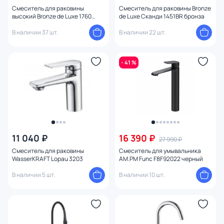
Смеситель для раковины
Смеситель для раковины Bronze
Высота излива
высокий Bronze de Luxe 1760
de Luxe Сканди 1451BR бронза
Лофт 3352SB черный матовый
В наличии 37 шт.
В наличии 22 шт.
Длина шланга
- 41 %
Донный клапан
Покрытие
Установка
11 040 ₽
16 390 ₽
27 990 ₽
Тип подводки
Смеситель для раковины
Смеситель для умывальника
WasserKRAFT Lopau 3203
AM.PM Func F8F92022 черный
Отверстия для монтажа
В наличии 5 шт.
В наличии 10 шт.
Ширина (см)
Высота (см)