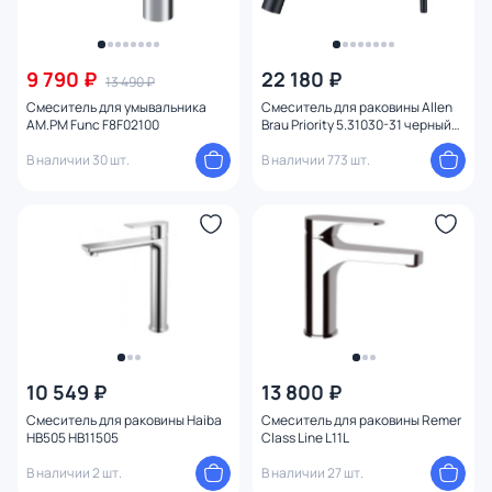
9 790 ₽
22 180 ₽
13 490 ₽
Смеситель для умывальника
Смеситель для раковины Allen
AM.PM Func F8F02100
Brau Priority 5.31030-31 черный
матовый
В наличии 30 шт.
В наличии 773 шт.
10 549 ₽
13 800 ₽
Смеситель для раковины Haiba
Смеситель для раковины Remer
HB505 HB11505
Class Line L11L
В наличии 2 шт.
В наличии 27 шт.