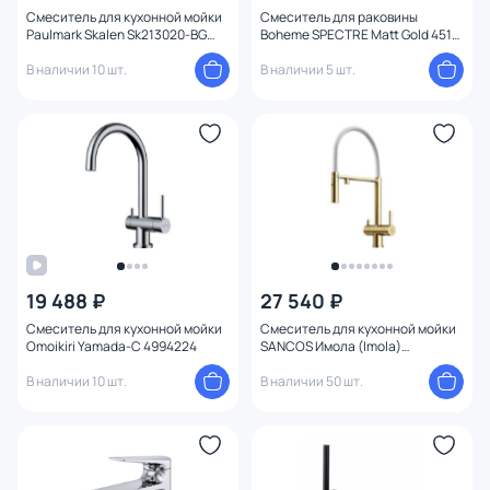
Смеситель для кухонной мойки
Смеситель для раковины
Paulmark Skalen Sk213020-BG
Boheme SPECTRE Matt Gold 451-
золото
MG золото матовое
В наличии 10 шт.
В наличии 5 шт.
19 488 ₽
27 540 ₽
Смеситель для кухонной мойки
Смеситель для кухонной мойки
Omoikiri Yamada-C 4994224
SANCOS Имола (Imola)
SC4010BG, брашированное
В наличии 10 шт.
золото, PVD
В наличии 50 шт.