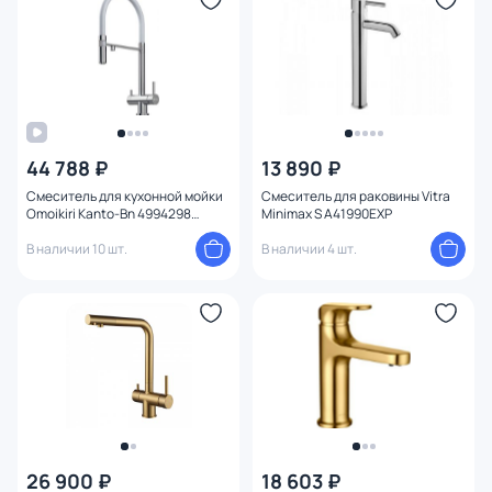
44 788 ₽
13 890 ₽
Смеситель для кухонной мойки
Смеситель для раковины Vitra
Omoikiri Kanto-Bn 4994298
Minimax S A41990EXP
сталь/белый
В наличии 10 шт.
В наличии 4 шт.
26 900 ₽
18 603 ₽