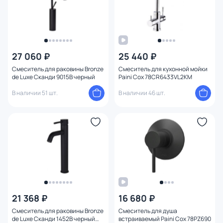
Диаметр (см)
Конструкция
27 060 ₽
25 440 ₽
Смеситель для раковины Bronze
Смеситель для кухонной мойки
de Luxe Сканди 9015B черный
Paini Cox 78CR6433VL2KM
В наличии 51 шт.
В наличии 46 шт.
21 368 ₽
16 680 ₽
Смеситель для раковины Bronze
Смеситель для душа
de Luxe Сканди 1452B черный
встраиваемый Paini Cox 78PZ690