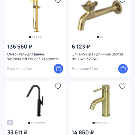
Форма
Функции
Длина (см)
136 560 ₽
6 123 ₽
Глубина (см)
Смеситель для ванны
Сливной кран длинный Bronze
WasserKraft Sauer 7121 золото
de Luxe 13263/1
Поверхность
В наличии 5 шт.
В наличии 19 шт.
Тип излива
Вращение излива
Механизм
Длина излива
33 611 ₽
14 850 ₽