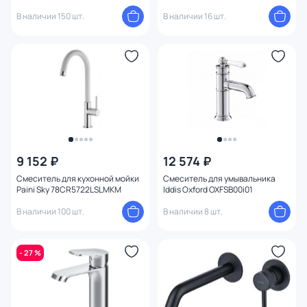
матовый
В наличии 150 шт.
В наличии 16 шт.
9 152 ₽
12 574 ₽
Смеситель для кухонной мойки
Смеситель для умывальника
Paini Sky 78CR5722LSLMKM
Iddis Oxford OXFSB00i01
В наличии 100 шт.
В наличии 8 шт.
- 27 %