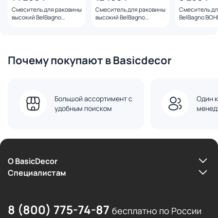
Смеситель для раковины
Смеситель для раковины
Смеситель дл
высокий BelBagno
высокий BelBagno
BelBagno BO
BOHEME-LMC-BORO-W0
BOHEME-LMC-CRM-W0
BORO-W0 зол
золото браш
Почему покупают в Basicdecor
Большой ассортимент с
Один к
удобным поиском
менед
О BasicDecor
Cпециалистам
8 (800) 775-74-87
бесплатно по России