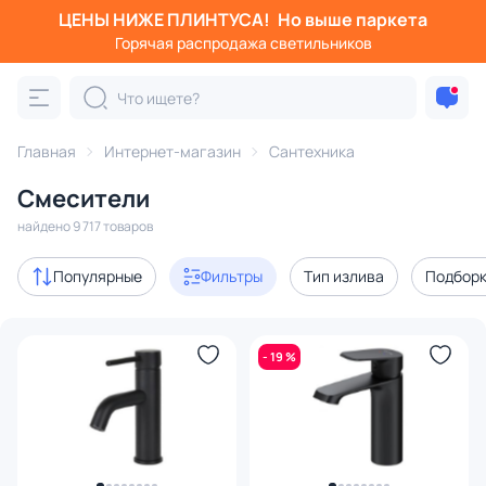
ЦЕНЫ НИЖЕ ПЛИНТУСА!
Но выше паркета
Фильтры
Горячая распродажа светильников
Категория:
Смесители
Главная
Интернет-магазин
Сантехника
для кухонной мойки
для раковины
с термостатом
Смесители
Акции
994
найдено 9 717 товаров
с 3D-моделями
288
Популярные
Фильтры
Тип излива
Подбор
В наличии
5198
- 19 %
Доставка
Цена