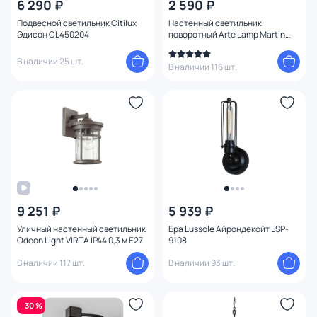
6 290 ₽
2 590 ₽
Подвесной светильник Citilux
Настенный светильник
Эдисон CL450204
поворотный Arte Lamp Martin
A5213AP-1BR
В наличии 25 шт.
В наличии 116 шт.
9 251 ₽
5 939 ₽
Уличный настенный светильник
Бра Lussole Айрондекойт LSP-
Odeon Light VIRTA IP44 0,3 м E27
9108
В наличии 117 шт.
В наличии 93 шт.
- 30 %