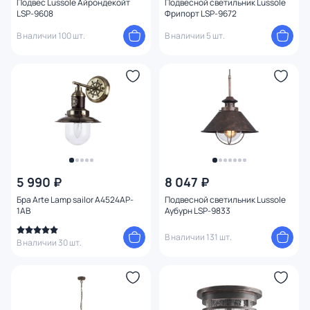
Подвес Lussole Айрондекойт
Подвесной светильник Lussole
LSP-9608
Фрипорт LSP-9672
В наличии 100 шт.
В наличии 5 шт.
5 990 ₽
8 047 ₽
Бра Arte Lamp sailor A4524AP-
Подвесной светильник Lussole
1AB
Аубурн LSP-9833
В наличии 131 шт.
В наличии 30 шт.