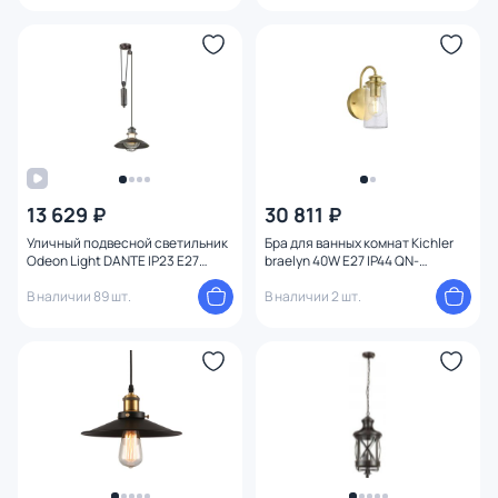
Функции
Конструкция
Мощность ламп
13 629 ₽
30 811 ₽
Уличный подвесной светильник
Бра для ванных комнат Kichler
Odeon Light DANTE IP23 E27
braelyn 40W E27 IP44 QN-
1*60W 4164/1A
BRAELYN1-BB
В наличии 89 шт.
В наличии 2 шт.