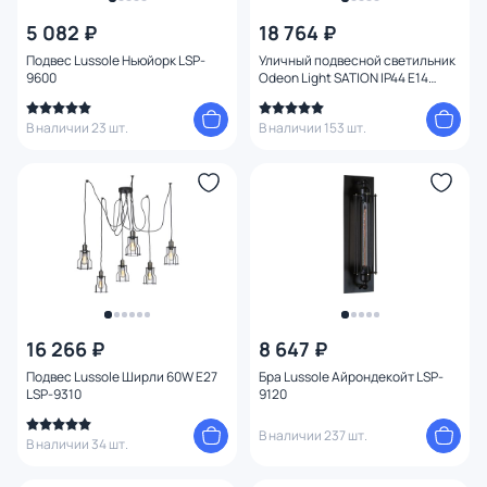
5 082 ₽
18 764 ₽
Подвес Lussole Ньюйорк LSP-
Уличный подвесной светильник
9600
Odeon Light SATION IP44 E14
3*60W 220V 0,62 м 4045/3
В наличии 23 шт.
В наличии 153 шт.
16 266 ₽
8 647 ₽
Подвес Lussole Ширли 60W E27
Бра Lussole Айрондекойт LSP-
LSP-9310
9120
В наличии 237 шт.
В наличии 34 шт.