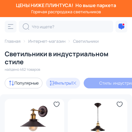
ЦЕНЫ НИЖЕ ПЛИНТУСА!
Но выше паркета
Фильтры
Горячая распродажа светильников
Стиль: индустриальный
Категория:
Все светильники
Главная
Интернет-магазин
Светильники
Люстры
Подвесные светильники
Потолочные светил
Светильники в индустриальном
стиле
Акции
30
найдено 462 товаров
Популярные
Фильтры
1
Стиль: индустр
с 3D-моделями
28
В наличии
200
Доставка
Бренд