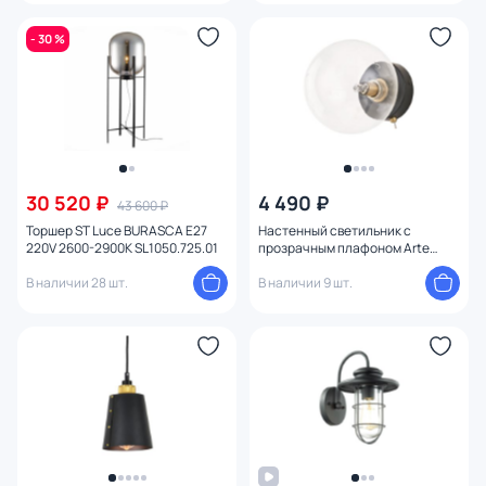
- 30 %
30 520 ₽
4 490 ₽
43 600 ₽
Торшер ST Luce BURASCA E27
Настенный светильник с
220V 2600-2900K SL1050.725.01
прозрачным плафоном Arte
Lamp VINCENT A7790AP-1BK
В наличии 28 шт.
В наличии 9 шт.