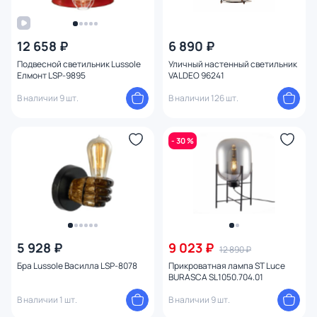
12 658 ₽
6 890 ₽
Подвесной светильник Lussole
Уличный настенный светильник
Елмонт LSP-9895
VALDEO 96241
В наличии 9 шт.
В наличии 126 шт.
- 30 %
5 928 ₽
9 023 ₽
12 890 ₽
Бра Lussole Василла LSP-8078
Прикроватная лампа ST Luce
BURASCA SL1050.704.01
В наличии 1 шт.
В наличии 9 шт.