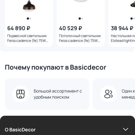
64 890 ₽
40 529 ₽
38 944 ₽
Подвесной светильник
Потолочный светильник
Настольная 
Feiss cadence (fe) 75W
Feiss cadence (fe) 75W
Elstead lighti
E27 FE-CADENCE-2P-MB
E27 FE-CADENCE-F-DAB
60W E27 PV-E
Почему покупают в Basicdecor
Большой ассортимент с
Один к
удобным поиском
менед
О BasicDecor