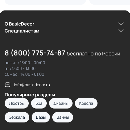
О BasicDecor
Cпециалистам
8 (800) 775-74-87
бесплатно по России
пн - чт : 13:00 - 00:00
пт : 13:00 - 13:00
сб - вс : 14:00 - 01:00
info@basicdecor.ru
Популярные разделы
Люстры
Бра
Диваны
Кресла
Зеркала
Вазы
Ванны