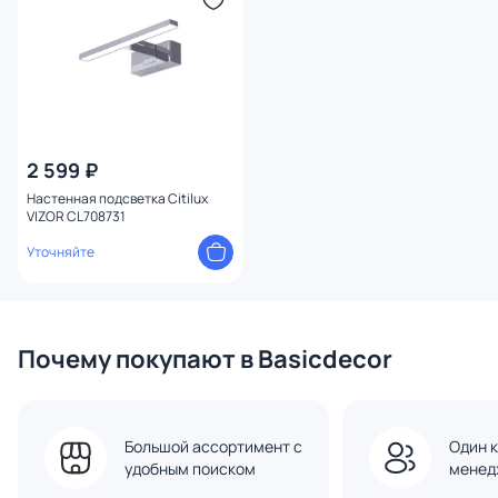
2 599 ₽
Настенная подсветка Citilux
VIZOR CL708731
Уточняйте
Почему покупают в Basicdecor
Большой ассортимент с
Один к
удобным поиском
менед