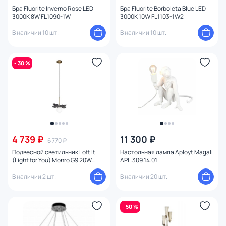
Бра Fluorite Inverno Rose LED
Бра Fluorite Borboleta Blue LED
3000K 8W FL1090-1W
3000K 10W FL1103-1W2
В наличии 10 шт.
В наличии 10 шт.
- 30 %
4 739 ₽
11 300 ₽
6 770 ₽
Подвесной светильник Loft It
Настольная лампа Aployt Magali
(Light for You) Monro G9 20W
APL.309.14.01
10213/B Black
В наличии 2 шт.
В наличии 20 шт.
- 50 %