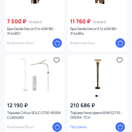
7 500 ₽
11 760 ₽
15 000 ₽
19 600 ₽
Бра Garda Decor E14 40W BD-
Бра Garda Decor E14 40W BD-
3144857
3144854
В наличии 49 шт.
В наличии 2 шт.
12 190 ₽
210 686 ₽
Торшер Citilux SOLO 2700-6500K
Торшер Feiss opera 60W E27 FE-
CL804060
OPERA-TCH
В наличии 85 шт.
Под заказ