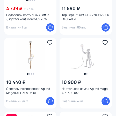
4 739 ₽
11 590 ₽
6 770 ₽
Стиль
Подвесной светильник Loft It
Торшер Citilux SOLO 2700-6500K
(Light for You) Monro G9 20W
CL804061
Страна
10213/B White
В наличии 1 шт.
В наличии 85 шт.
Материал
1
Вид лампы
Тип помещения
Форма
10 440 ₽
10 900 ₽
Форма плафона
Светильник подвесной Aployt
Настольная лампа Aployt Magali
Magali APL.309.06.01
APL.309.04.01
Оформление
В наличии 9 шт.
В наличии 4 шт.
Мощность ламп