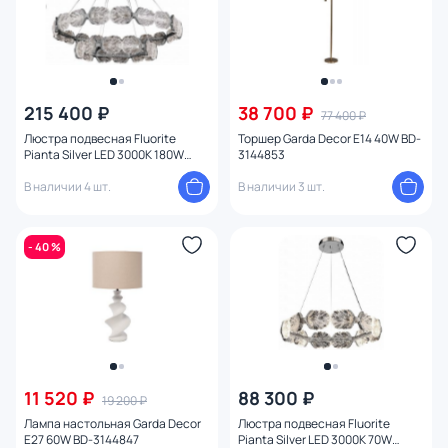
215 400 ₽
38 700 ₽
77 400 ₽
Люстра подвесная Fluorite
Торшер Garda Decor E14 40W BD-
Pianta Silver LED 3000K 180W
3144853
FL1193-10P
В наличии 4 шт.
В наличии 3 шт.
- 40 %
11 520 ₽
88 300 ₽
19 200 ₽
Лампа настольная Garda Decor
Люстра подвесная Fluorite
E27 60W BD-3144847
Pianta Silver LED 3000K 70W