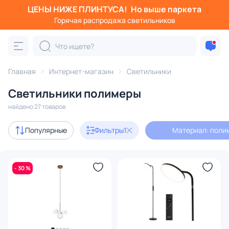
ЦЕНЫ НИЖЕ ПЛИНТУСА!
Но выше паркета
Фильтры
Горячая распродажа светильников
Материал: полимер
Категория:
Все светильники
Главная
Интернет-магазин
Светильники
Люстры
Подвесные светильники
Потолочные светил
Светильники полимеры
найдено 27 товаров
Акции
7
Популярные
Фильтры
1
Материал: поли
В наличии
19
- 30 %
Доставка
Бренд
Цвет