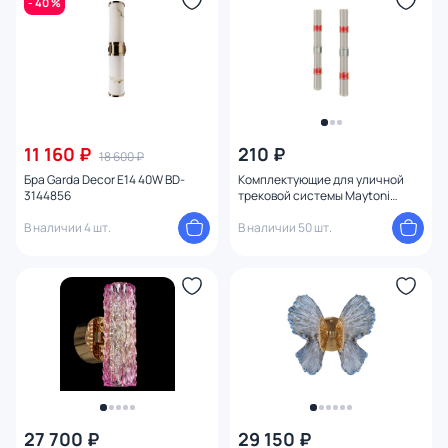
- 40 %
11 160 ₽
210 ₽
18 600 ₽
Бра Garda Decor E14 40W BD-
Комплектующие для уличной
3144856
трековой системы Maytoni
Elasity IP O-TR001-HSC
В наличии 4 шт.
В наличии 50 шт.
27 700 ₽
29 150 ₽